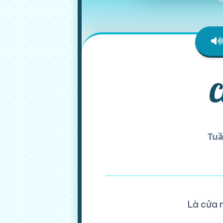
C
Tuầ
Là cửa 