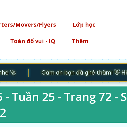
Chuyển đến nội dung chính
rters/Movers/Flyers
Lớp học
Toán đố vui - IQ
Thêm
|
é 🚀
Cảm ơn bạn đã ghé thăm! 👋 Hãy 
 - Tuần 25 - Trang 72 - 
 2