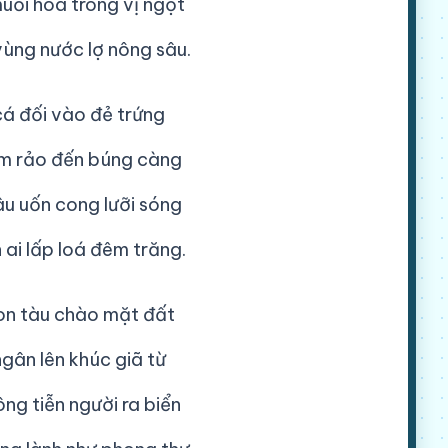
uối hoà trong vị ngọt
ùng nước lợ nông sâu.
cá đối vào đẻ trứng
m rảo đến búng càng
u uốn cong lưỡi sóng
ai lấp loá đêm trăng.
on tàu chào mặt đất
ngân lên khúc giã từ
ng tiễn người ra biển