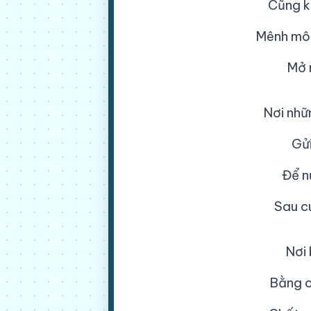
Cũng k
Mênh mô
Mở 
Nơi nhữ
Gửi
Để n
Sau cu
Nơi 
Bằng c