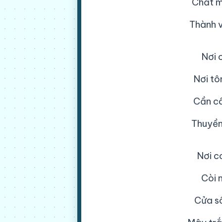
Chất m
Thành v
Nơi 
Nơi tô
Cần câ
Thuyền 
Nơi c
Còi 
Cửa sô