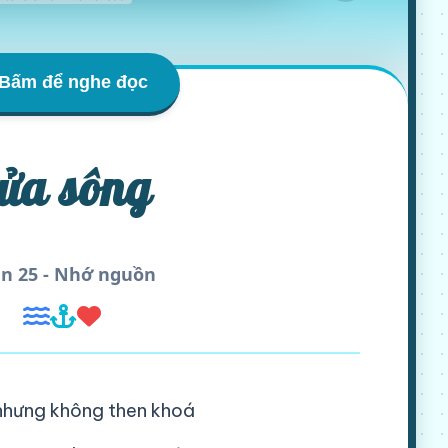
Bấm để nghe đọc
ửa sông
n 25 - Nhớ nguồn
nhưng không then khoá