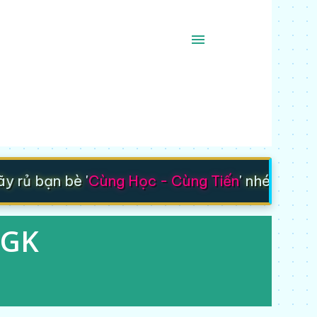
|
rủ bạn bè '
Cùng Học - Cùng Tiến
' nhé 🚀
SGK