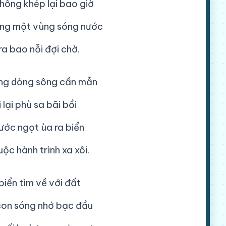
hông khép lại bao giờ
ng một vùng sóng nước
ra bao nỗi đợi chờ.
ng dòng sông cần mẫn
 lại phù sa bãi bồi
ước ngọt ùa ra biển
ộc hành trình xa xôi.
biển tìm về với đất
on sóng nhớ bạc đầu