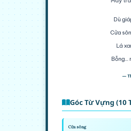
Mây trắ
Dù giá
Cửa sôn
Lá xa
Bỗng... 
— T
Góc Từ Vựng (10 
Cửa sông