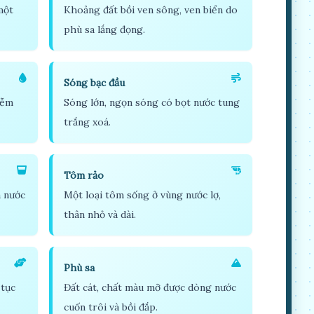
một
Khoảng đất bồi ven sông, ven biển do
phù sa lắng đọng.
Sóng bạc đầu
iễm
Sóng lớn, ngọn sóng có bọt nước tung
trắng xoá.
Tôm rảo
à nước
Một loại tôm sống ở vùng nước lợ,
thân nhỏ và dài.
Phù sa
 tục
Đất cát, chất màu mỡ được dòng nước
cuốn trôi và bồi đắp.