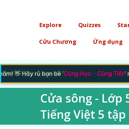
TÌM KIẾM
Explore
Quizzes
Sta
Cửu Chương
Ứng dụng
! 👋 Hãy rủ bạn bè '
Cùng Học - Cùng Tiến
' nh
Cửa sông - Lớp 5
Tiếng Việt 5 tập