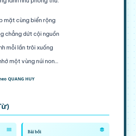
ng lành như phong thư.
p mặt cùng biển rộng
g chẳng dứt cội nguồn
nh mỗi lần trôi xuống
nhớ một vùng núi non...
heo QUANG HUY
Từ)
Bãi bồi