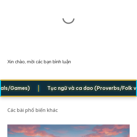
Đ
Xin chào, mời các bạn bình luận
ă
n
g
|
/Games)
Tục ngữ và ca dao (Proverbs/Folk verses
n
h
ậ
n
Các bài phổ biến khác
x
é
t