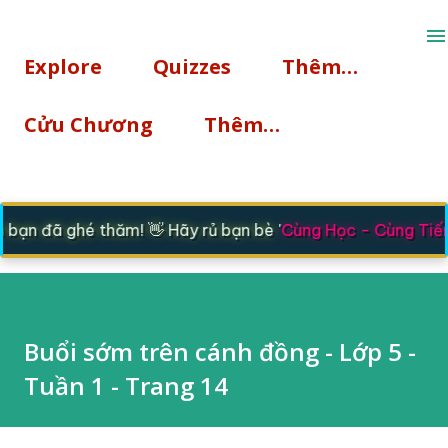
Chuyển đến nội dung chính
Explore
Quizzes
Thêm…
Cửu Chương
Thêm…
ạn đã ghé thăm! 👋 Hãy rủ bạn bè '
Cùng Học - Cùng Tiến
'
Buổi sớm trên cánh đồng - Lớp 5 -
Tuần 1 - Trang 14