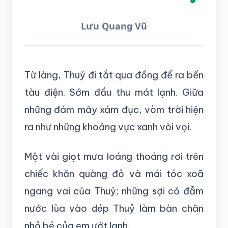
Lưu Quang Vũ
Từ làng, Thuỷ đi tắt qua đồng để ra bến
tàu điện. Sớm đầu thu mát lạnh. Giữa
những đám mây xám đục, vòm trời hiện
ra như những khoảng vực xanh vòi vọi.
Một vài giọt mưa loáng thoáng rơi trên
chiếc khăn quàng đỏ và mái tóc xoã
ngang vai của Thuỷ; những sợi cỏ đẫm
nước lùa vào dép Thuỷ làm bàn chân
nhỏ bé của em ướt lạnh.