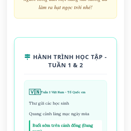
làm ra hạt ngọc trời nhé!
HÀNH TRÌNH HỌC TẬP -
TUẦN 1 & 2
🇻🇳
Tuần 1: Việt Nam - Tổ Quốc em
Thư gửi các học sinh
Quang cảnh làng mạc ngày mùa
Buổi sớm trên cánh đồng (Đang