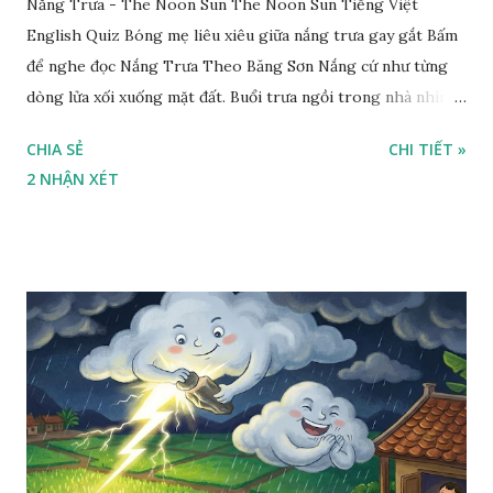
Nắng Trưa - The Noon Sun The Noon Sun Tiếng Việt
English Quiz Bóng mẹ liêu xiêu giữa nắng trưa gay gắt Bấm
để nghe đọc Nắng Trưa Theo Băng Sơn Nắng cứ như từng
dòng lửa xối xuống mặt đất. Buổi trưa ngồi trong nhà nhìn
ra sân, thấy rất rõ n...
CHIA SẺ
CHI TIẾT »
2 NHẬN XÉT