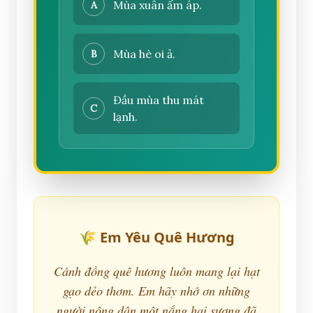
Mùa xuân ấm áp.
A
Mùa hè oi ả.
B
Đầu mùa thu mát
C
lạnh.
🌾 Em Yêu Quê Hương
Cánh đồng quê hương luôn mang lại hạt
gạo dẻo thơm. Em hãy nhớ ơn những
người nông dân một nắng hai sương đã