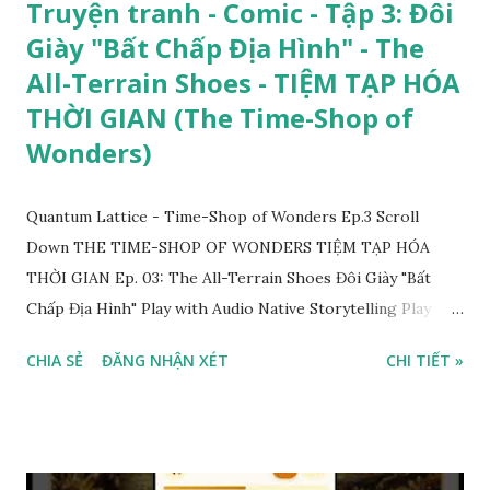
Truyện tranh - Comic - Tập 3: Đôi
Giày "Bất Chấp Địa Hình" - The
All-Terrain Shoes - TIỆM TẠP HÓA
THỜI GIAN (The Time-Shop of
Wonders)
Quantum Lattice - Time-Shop of Wonders Ep.3 Scroll
Down THE TIME-SHOP OF WONDERS TIỆM TẠP HÓA
THỜI GIAN Ep. 03: The All-Terrain Shoes Đôi Giày "Bất
Chấp Địa Hình" Play with Audio Native Storytelling Play
with AI Voice Neural Storytelling Listen 01/25 ...
CHIA SẺ
ĐĂNG NHẬN XÉT
CHI TIẾT »