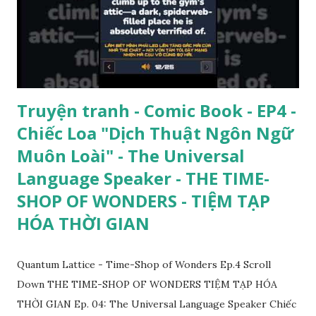
Truyện tranh - Comic Book - EP4 -
Chiếc Loa "Dịch Thuật Ngôn Ngữ
Muôn Loài" - The Universal
Language Speaker - THE TIME-
SHOP OF WONDERS - TIỆM TẠP
HÓA THỜI GIAN
Quantum Lattice - Time-Shop of Wonders Ep.4 Scroll
Down THE TIME-SHOP OF WONDERS TIỆM TẠP HÓA
THỜI GIAN Ep. 04: The Universal Language Speaker Chiếc