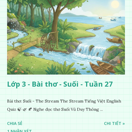
Lớp 3 - Bài thơ - Suối - Tuần 27
Bài thơ: Suối - The Stream The Stream Tiếng Việt English
Quiz 🍃 🌿 🍂 Nghe đọc thơ Suối Vũ Duy Thông ...
CHIA SẺ
CHI TIẾT »
1 NHẬN XÉT