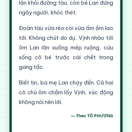
lăn khỏi đường tàu, còn bé Lan đứng
ngây người, khóc thét.
Đoàn tàu vừa réo còi vừa ầm ầm lao
tới. Không chút do dự, Vịnh nhào tới
ôm Lan lăn xuống mép ruộng, cứu
sống cô bé trước cái chết trong
gang tấc.
Biết tin, ba mẹ Lan chạy đến. Cả hai
cô chú ôm chầm lấy Vịnh, xúc động
không nói nên lời.
— Theo TÔ PHƯƠNG