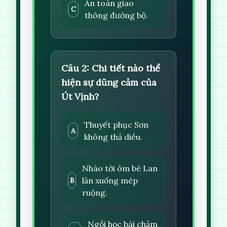
An toàn giao
C
thông đường bộ.
Câu 2: Chi tiết nào thể
hiện sự dũng cảm của
Út Vịnh?
Thuyết phục Sơn
A
không thả diều.
Nhào tới ôm bé Lan
lăn xuống mép
B
ruộng.
Ngồi học bài chăm