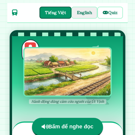
Tiếng Việt
English
Quiz
Hành động dũng cảm cứu người của Út Vịnh
Bấm để nghe đọc