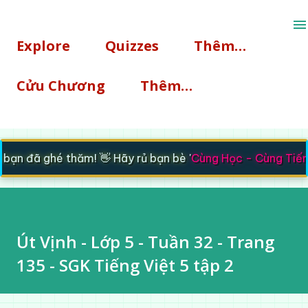
Chuyển đến nội dung chính
Explore
Quizzes
Thêm…
Cửu Chương
Thêm…
n đã ghé thăm! 👋 Hãy rủ bạn bè '
Cùng Học - Cùng Tiến
' 
Út Vịnh - Lớp 5 - Tuần 32 - Trang
135 - SGK Tiếng Việt 5 tập 2