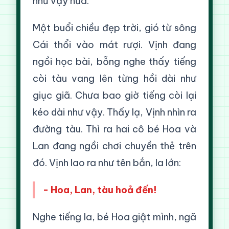
như vậy nữa.
Một buổi chiều đẹp trời, gió từ sông
Cái thổi vào mát rượi. Vịnh đang
ngồi học bài, bỗng nghe thấy tiếng
còi tàu vang lên từng hồi dài như
giục giã. Chưa bao giờ tiếng còi lại
kéo dài như vậy. Thấy lạ, Vịnh nhìn ra
đường tàu. Thì ra hai cô bé Hoa và
Lan đang ngồi chơi chuyền thẻ trên
đó. Vịnh lao ra như tên bắn, la lớn:
- Hoa, Lan, tàu hoả đến!
Nghe tiếng la, bé Hoa giật mình, ngã