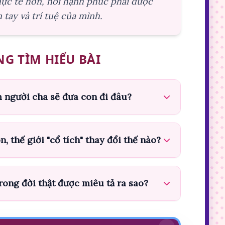
hực tế hơn, nơi hạnh phúc phải được
 tay và trí tuệ của mình.
G TÌM HIỂU BÀI
 người cha sẽ đưa con đi đâu?
, thế giới "cổ tích" thay đổi thế nào?
ong đời thật được miêu tả ra sao?