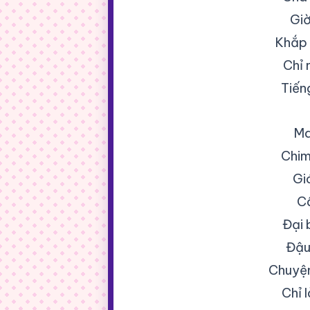
Giờ
Khắp 
Chỉ 
Tiến
Ma
Chim
Gió
Câ
Đại 
Đậu
Chuyện
Chỉ 