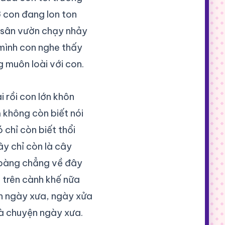
 con đang lon ton
sân vườn chạy nhảy
mình con nghe thấy
g muôn loài với con.
i rồi con lớn khôn
 không còn biết nói
 chỉ còn biết thổi
y chỉ còn là cây
bàng chẳng về đây
 trên cành khế nữa
 ngày xưa, ngày xửa
là chuyện ngày xưa.