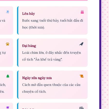
Lên bảy
n và
Bước sang tuổi thứ bảy, tuổi bắt đầu đi
học (thời xưa).
Đại bàng
g tự
Loài chim lớn, ở đây nhắc đến truyện
cổ tích "Ăn khế trả vàng".
Ngày xửa ngày xưa
ích,
Cách mở đầu quen thuộc của các câu
ên.
chuyện cổ tích.