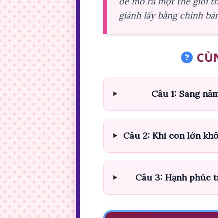
để mở ra một thế giới t
giành lấy bằng chính bàn
CÙN
Câu 1: Sang năm
Câu 2: Khi con lớn khôn
Câu 3: Hạnh phúc tr