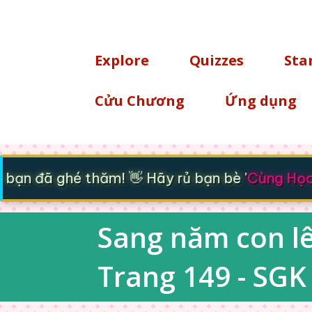
TÌM KIẾM
Explore
Quizzes
Sta
Cửu Chương
Ứng dụng
ạn đã ghé thăm! 👋 Hãy rủ bạn bè '
Cùng Học -
Sang năm con lên
Trang 149 - SGK 