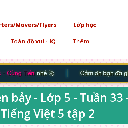
Chuyển đến nội dung chính
rters/Movers/Flyers
Lớp học
Toán đố vui - IQ
Thêm
|
 Cùng Tiến
' nhé 🚀
Cảm ơn bạn đã ghé 
 bảy - Lớp 5 - Tuần 33 
Tiếng Việt 5 tập 2