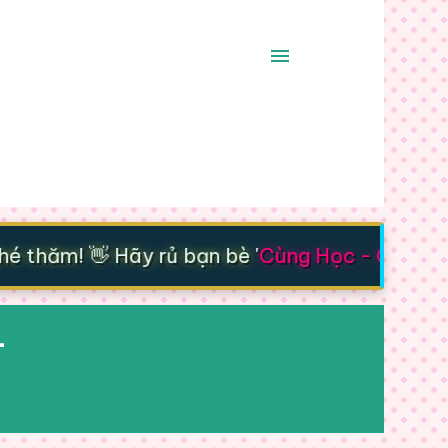
thăm! 👋 Hãy rủ bạn bè '
Cùng Học - Cùng Tiế
-