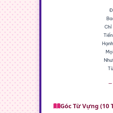
Đ
Ba
Chỉ
Tiến
Hạnh
Mọi
Nhưn
Từ
— 
Góc Từ Vựng (10 