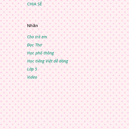
CHIA SẺ
Nhãn
Cho trẻ em
Đọc Thơ
Học phổ thông
Học tiếng Việt dễ dàng
Lớp 5
Video