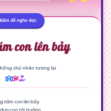
Bấm để nghe đọc
m con lên bảy
Những chủ nhân tương lai
g năm con lên bảy
đưa con tới trường