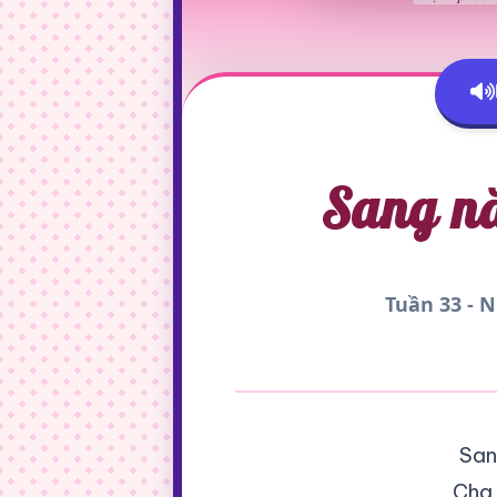
Sang nă
Tuần 33 - 
San
Cha 