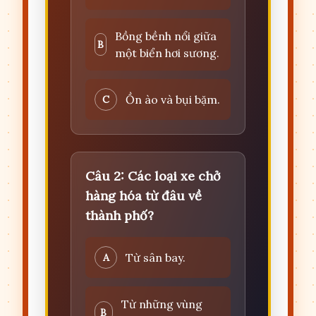
Bồng bềnh nổi giữa
B
một biển hơi sương.
Ồn ào và bụi bặm.
C
Câu 2: Các loại xe chở
hàng hóa từ đâu về
thành phố?
Từ sân bay.
A
Từ những vùng
B