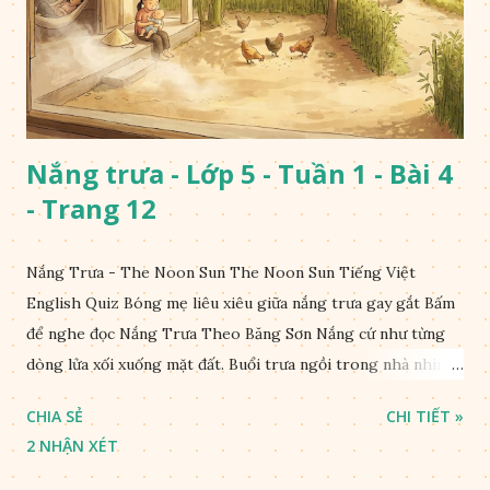
Nắng trưa - Lớp 5 - Tuần 1 - Bài 4
- Trang 12
Nắng Trưa - The Noon Sun The Noon Sun Tiếng Việt
English Quiz Bóng mẹ liêu xiêu giữa nắng trưa gay gắt Bấm
để nghe đọc Nắng Trưa Theo Băng Sơn Nắng cứ như từng
dòng lửa xối xuống mặt đất. Buổi trưa ngồi trong nhà nhìn
ra sân, thấy rất rõ n...
CHIA SẺ
CHI TIẾT »
2 NHẬN XÉT