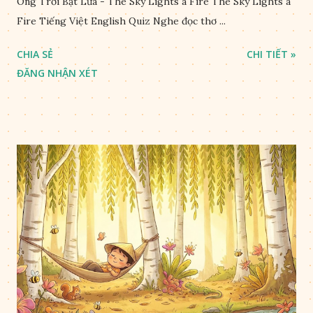
Ông Trời Bật Lửa - The Sky Lights a Fire The Sky Lights a
Fire Tiếng Việt English Quiz Nghe đọc thơ ...
CHIA SẺ
CHI TIẾT »
ĐĂNG NHẬN XÉT