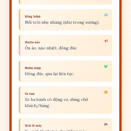
Bồng bềnh
Nổi trôi nhẹ nhàng (như trong sương).
Huyên náo
Ồn ào, náo nhiệt, đông đúc.
Nườm nượp
Đông đúc, qua lại liên tục.
Xe lam
Xe ba bánh có động cơ, dùng chở
khách/hàng.
Xích lô máy