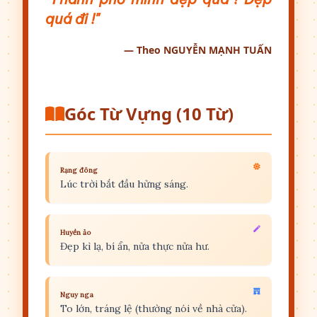
quá đi !"
— Theo NGUYỄN MẠNH TUẤN
Góc Từ Vựng (10 Từ)
Rạng đông
Lúc trời bắt đầu hửng sáng.
Huyền ảo
Đẹp kì lạ, bí ẩn, nửa thực nửa hư.
Nguy nga
To lớn, tráng lệ (thường nói về nhà cửa).