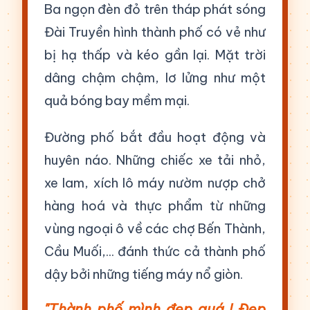
Ba ngọn đèn đỏ trên tháp phát sóng
Đài Truyền hình thành phố có vẻ như
bị hạ thấp và kéo gần lại. Mặt trời
dâng chậm chậm, lơ lửng như một
quả bóng bay mềm mại.
Đường phố bắt đầu hoạt động và
huyên náo. Những chiếc xe tải nhỏ,
xe lam, xích lô máy nườm nượp chở
hàng hoá và thực phẩm từ những
vùng ngoại ô về các chợ Bến Thành,
Cầu Muối,... đánh thức cả thành phố
dậy bởi những tiếng máy nổ giòn.
"Thành phố mình đẹp quá ! Đẹp