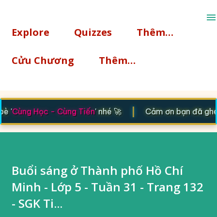
Chuyển đến nội dung chính
Explore
Quizzes
Thêm…
Cửu Chương
Thêm…
|
 '
Cùng Học - Cùng Tiến
' nhé 🚀
Cảm ơn bạn đã ghé th
Buổi sáng ở Thành phố Hồ Chí
Minh - Lớp 5 - Tuần 31 - Trang 132
- SGK Ti...