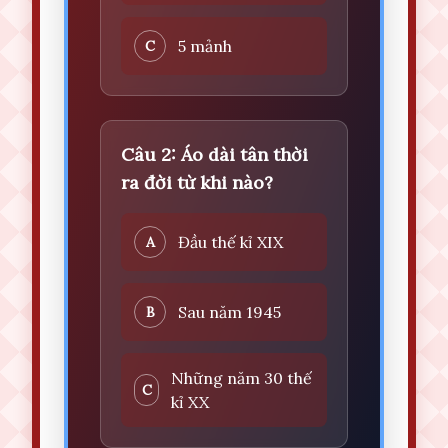
5 mảnh
C
Câu 2: Áo dài tân thời
ra đời từ khi nào?
Đầu thế kỉ XIX
A
Sau năm 1945
B
Những năm 30 thế
C
kỉ XX