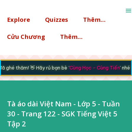
Chuyển đến nội dung chính
Explore
Quizzes
Thêm…
Cửu Chương
Thêm…
ghé thăm! 👋 Hãy rủ bạn bè '
Cùng Học - Cùng Tiến
' nhé 🚀
Tà áo dài Việt Nam - Lớp 5 - Tuần
30 - Trang 122 - SGK Tiếng Việt 5
Tập 2