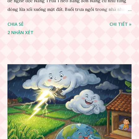
để nghe đọc Nắng Trưa Theo Băng Sơn Nắng cứ như từng
dòng lửa xối xuống mặt đất. Buổi trưa ngồi trong nhà nhìn
ra sân, thấy rất rõ n...
CHIA SẺ
CHI TIẾT »
2 NHẬN XÉT