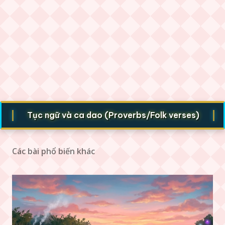
|
Tục ngữ và ca dao (Proverbs/Folk verses)
Truyện
Các bài phổ biến khác