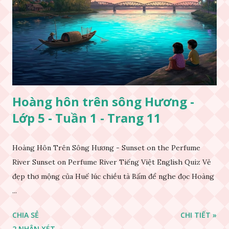
Hoàng hôn trên sông Hương -
Lớp 5 - Tuần 1 - Trang 11
Hoàng Hôn Trên Sông Hương - Sunset on the Perfume
River Sunset on Perfume River Tiếng Việt English Quiz Vẻ
đẹp thơ mộng của Huế lúc chiều tà Bấm để nghe đọc Hoàng
...
CHIA SẺ
CHI TIẾT »
2 NHẬN XÉT