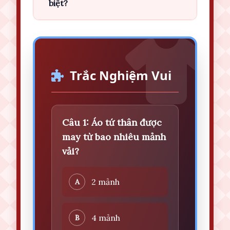
biệt?
Trắc Nghiệm Vui
Câu 1: Áo tứ thân được
may từ bao nhiêu mảnh
vải?
2 mảnh
A
4 mảnh
B