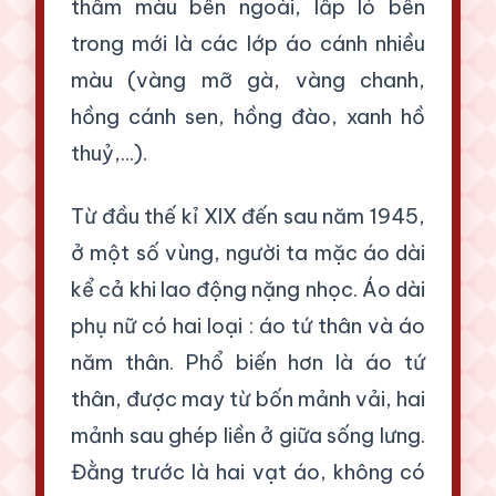
thẫm màu bên ngoài, lấp ló bên
trong mới là các lớp áo cánh nhiều
màu (vàng mỡ gà, vàng chanh,
hồng cánh sen, hồng đào, xanh hồ
thuỷ,...).
Từ đầu thế kỉ XIX đến sau năm 1945,
ở một số vùng, người ta mặc áo dài
kể cả khi lao động nặng nhọc. Áo dài
phụ nữ có hai loại : áo tứ thân và áo
năm thân. Phổ biến hơn là áo tứ
thân, được may từ bốn mảnh vải, hai
mảnh sau ghép liền ở giữa sống lưng.
Đằng trước là hai vạt áo, không có