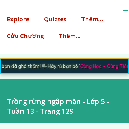
Chuyển đến nội dung chính
Explore
Quizzes
Thêm…
Cửu Chương
Thêm…
 đã ghé thăm! 👋 Hãy rủ bạn bè '
Cùng Học - Cùng Tiến
' 
Trồng rừng ngập mặn - Lớp 5 -
Tuần 13 - Trang 129