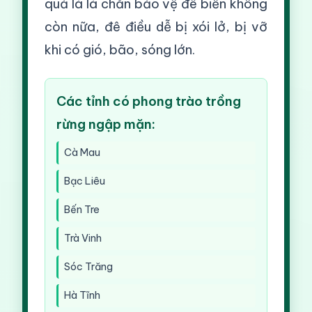
quả là lá chắn bảo vệ đê biển không
còn nữa, đê điều dễ bị xói lở, bị vỡ
khi có gió, bão, sóng lớn.
Các tỉnh có phong trào trồng
rừng ngập mặn:
Cà Mau
Bạc Liêu
Bến Tre
Trà Vinh
Sóc Trăng
Hà Tĩnh