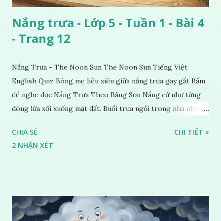
Nắng trưa - Lớp 5 - Tuần 1 - Bài 4
- Trang 12
Nắng Trưa - The Noon Sun The Noon Sun Tiếng Việt
English Quiz Bóng mẹ liêu xiêu giữa nắng trưa gay gắt Bấm
để nghe đọc Nắng Trưa Theo Băng Sơn Nắng cứ như từng
dòng lửa xối xuống mặt đất. Buổi trưa ngồi trong nhà nhìn
ra sân, thấy rất rõ n...
CHIA SẺ
CHI TIẾT »
2 NHẬN XÉT