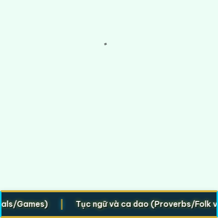
|
es)
Tục ngữ và ca dao (Proverbs/Folk verses)