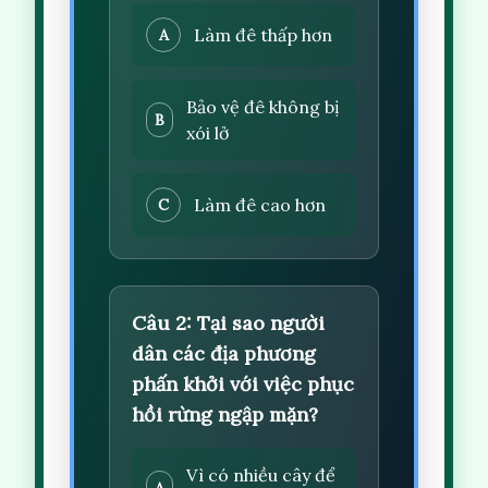
Làm đê thấp hơn
A
Bảo vệ đê không bị
B
xói lở
Làm đê cao hơn
C
Câu 2: Tại sao người
dân các địa phương
phấn khởi với việc phục
hồi rừng ngập mặn?
Vì có nhiều cây để
A