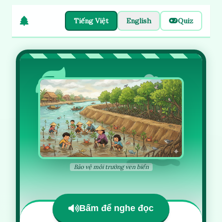
Tiếng Việt
English
Quiz
Bảo vệ môi trường ven biển
Bấm để nghe đọc