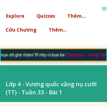
Chuyển đến nội dung chính
Explore
Quizzes
Thêm…
Cửu Chương
Thêm…
ạn đã ghé thăm! 👋 Hãy rủ bạn bè '
Cùng Học - Cùng Tiến
'
Lớp 4 - Vương quốc vằng nụ cười
(TT) - Tuần 33 - Bài 1