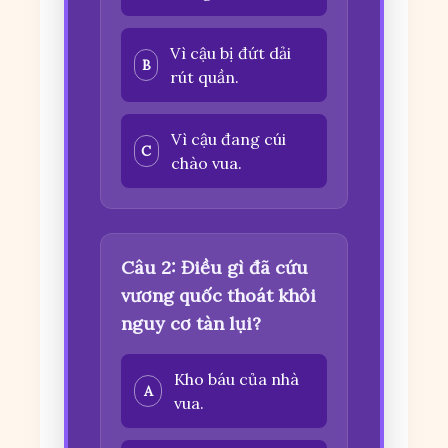
Vì cậu bị đứt dải
B
rút quần.
Vì cậu đang cúi
C
chào vua.
Câu 2: Điều gì đã cứu
vương quốc thoát khỏi
nguy cơ tàn lụi?
Kho báu của nhà
A
vua.