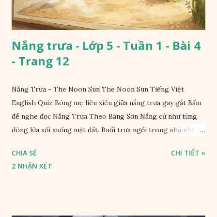
Nắng trưa - Lớp 5 - Tuần 1 - Bài 4
- Trang 12
Nắng Trưa - The Noon Sun The Noon Sun Tiếng Việt
English Quiz Bóng mẹ liêu xiêu giữa nắng trưa gay gắt Bấm
để nghe đọc Nắng Trưa Theo Băng Sơn Nắng cứ như từng
dòng lửa xối xuống mặt đất. Buổi trưa ngồi trong nhà nhìn
ra sân, thấy rất rõ n...
CHIA SẺ
CHI TIẾT »
2 NHẬN XÉT