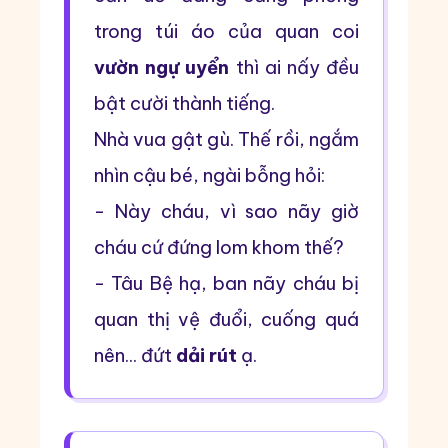
trong túi áo của quan coi
vườn ngự uyển
thì ai nấy đều
bật cười thành tiếng.
Nhà vua gật gù. Thế rồi, ngắm
nhìn cậu bé, ngài bỗng hỏi:
- Này cháu, vì sao nãy giờ
cháu cứ đứng lom khom thế?
- Tâu Bệ hạ, ban nãy cháu bị
quan thị vệ đuổi, cuống quá
nên... đứt
dải rút
ạ.