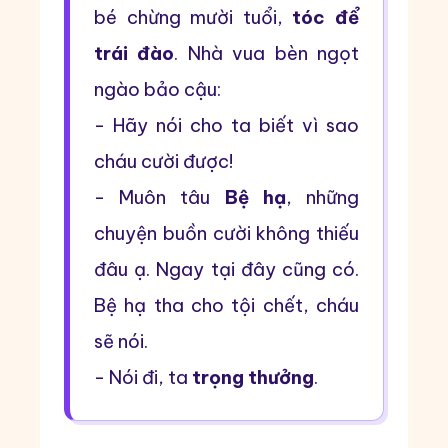
bé chừng mười tuổi,
tóc để
trái đào
. Nhà vua bèn ngọt
ngào bảo cậu:
- Hãy nói cho ta biết vì sao
cháu cười được!
- Muôn tâu
Bệ hạ
, những
chuyện buồn cười không thiếu
đâu ạ. Ngay tại đây cũng có.
Bệ hạ tha cho tội chết, cháu
sẽ nói.
- Nói đi, ta
trọng thưởng
.