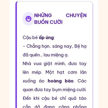
NHỮNG CHUYỆN
BUỒN CƯỜI
Cậu bé
ấp úng
:
- Chẳng hạn, sáng nay, Bệ hạ
đã quên... lau miệng ạ.
Nhà vua giật mình, đưa tay
lên mép. Một hạt cơm lăn
xuống áo
hoàng bào
. Các
quan đưa tay bụm miệng cười.
Đến khi cậu bé chỉ quả táo
cắn dở đang căng phồng