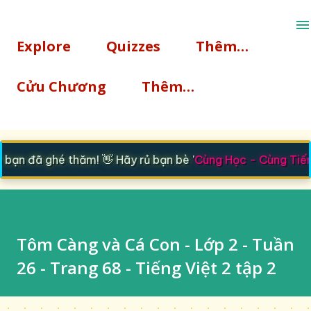
Chuyển đến nội dung chính
Explore
Quizzes
Thêm…
Cửu Chương
Thêm…
ạn đã ghé thăm! 👋 Hãy rủ bạn bè '
Cùng Học - Cùng Tiến
'
Tôm Càng và Cá Con - Lớp 2 - Tuần
26 - Trang 68 - Tiếng Việt 2 tập 2