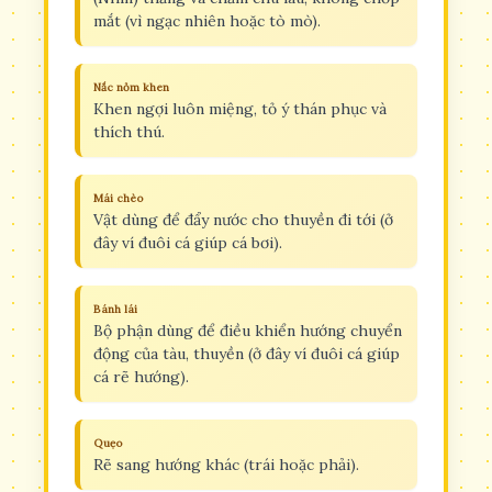
mắt (vì ngạc nhiên hoặc tò mò).
Nắc nỏm khen
Khen ngợi luôn miệng, tỏ ý thán phục và
thích thú.
Mái chèo
Vật dùng để đẩy nước cho thuyền đi tới (ở
đây ví đuôi cá giúp cá bơi).
Bánh lái
Bộ phận dùng để điều khiển hướng chuyển
động của tàu, thuyền (ở đây ví đuôi cá giúp
cá rẽ hướng).
Quẹo
Rẽ sang hướng khác (trái hoặc phải).