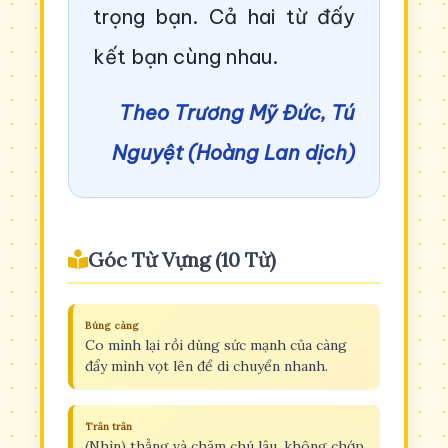
trọng bạn. Cả hai từ đấy
kết bạn cùng nhau.
Theo Trương Mỹ Đức, Tú
Nguyệt (Hoàng Lan dịch)
Góc Từ Vựng (10 Từ)
Búng càng
Co mình lại rồi dùng sức mạnh của càng
đẩy mình vọt lên để di chuyển nhanh.
Trân trân
(Nhìn) thẳng và chăm chú lâu, không chớp