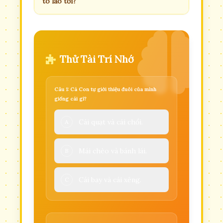
to lao tới?
Thử Tài Trí Nhớ
Câu 1: Cá Con tự giới thiệu đuôi của mình
giống cái gì?
Cái quạt và cái chổi.
A
Mái chèo và bánh lái.
B
Cái bay và cái xẻng.
C