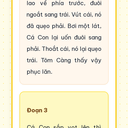
lao về phía trước, đuôi
ngoắt sang trái. Vút cái, nó
đã quẹo phải. Bơi một lát,
Cá Con lại uốn đuôi sang
phải. Thoắt cái, nó lại quẹo
trái. Tôm Càng thấy vậy
phục lăn.
Đoạn 3
Cá Con sắp vọt lên thì