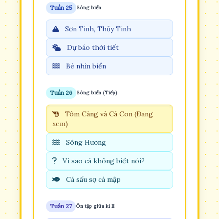
Tuần 25
Sông biển
Sơn Tinh, Thủy Tinh
Dự báo thời tiết
Bé nhìn biển
Tuần 26
Sông biển (Tiếp)
Tôm Càng và Cá Con (Đang
xem)
Sông Hương
Vì sao cá không biết nói?
Cá sấu sợ cá mập
Tuần 27
Ôn tập giữa kì II