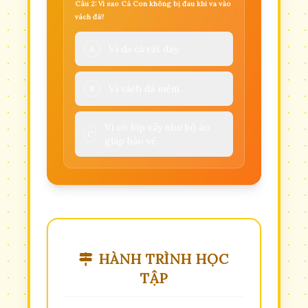
Câu 2: Vì sao Cá Con không bị đau khi va vào
vách đá?
Vì da cá rất dày.
A
Vì vách đá mềm.
B
Vì có lớp vẩy như bộ áo
C
giáp bảo vệ.
HÀNH TRÌNH HỌC
TẬP