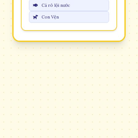
Cá rô lội nước
Con Vện