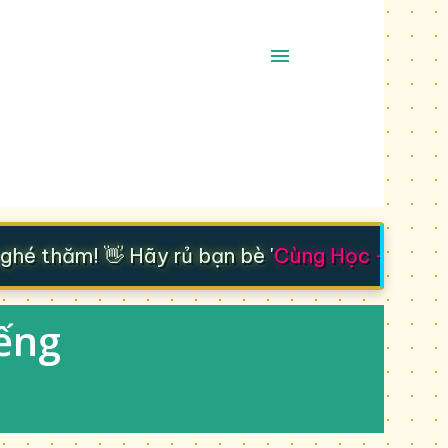
é thăm! 👋 Hãy rủ bạn bè '
Cùng Học - Cùng T
iếng