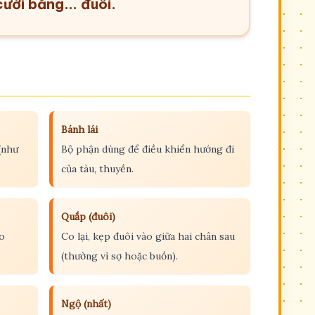
ười bằng... đuôi.
Bánh lái
(như
Bộ phận dùng để điều khiển hướng đi
của tàu, thuyền.
Quắp (đuôi)
o
Co lại, kẹp đuôi vào giữa hai chân sau
(thường vì sợ hoặc buồn).
Ngộ (nhất)