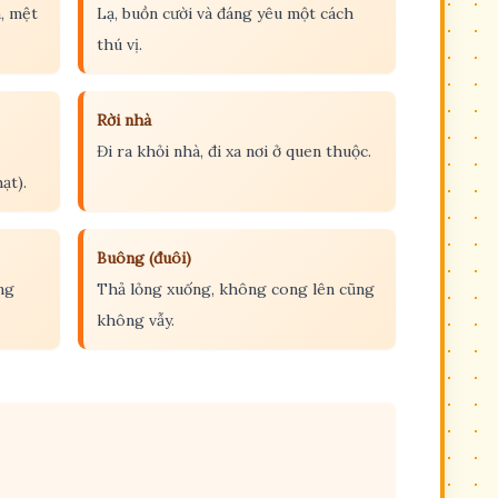
n, mệt
Lạ, buồn cười và đáng yêu một cách
thú vị.
Rời nhà
Đi ra khỏi nhà, đi xa nơi ở quen thuộc.
ạt).
Buông (đuôi)
ng
Thả lỏng xuống, không cong lên cũng
không vẫy.