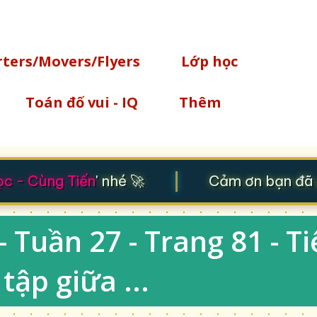
Chuyển đến nội dung chính
rters/Movers/Flyers
Lớp học
Toán đố vui - IQ
Thêm
|
 - Cùng Tiến
' nhé 🚀
Cảm ơn bạn đã gh
- Tuần 27 - Trang 81 - T
 tập giữa ...