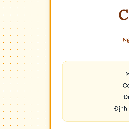
C
Ng
M
Cá
Đu
Định 