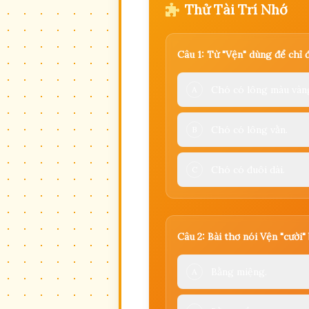
Thử Tài Trí Nhớ
Câu 1: Từ "Vện" dùng để chỉ 
Chó có lông màu vàn
A
Chó có lông vằn.
B
Chó có đuôi dài.
C
Câu 2: Bài thơ nói Vện "cười
Bằng miệng.
A