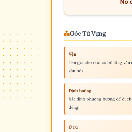
Nó c
Góc Từ Vựng
Vện
Tên gọi cho chó có bộ lông vằn 
vằn hổ).
Định hướng
Xác định phương hướng để đi ch
đúng.
Ủ rũ