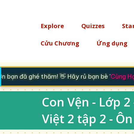
TÌM KIẾM
Explore
Quizzes
Sta
Cửu Chương
Ứng dụng
bạn đã ghé thăm! 👋 Hãy rủ bạn bè '
Cùng Học
Con Vện - Lớp 2 
Việt 2 tập 2 - Ôn