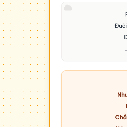
Đuôi
Đ
L
Như
Chẳ