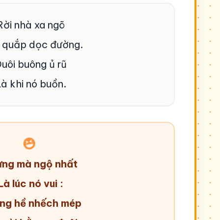
Rời nhà xa ngõ
 quắp dọc đường.
uôi buông ủ rũ
à khi nó buồn.
ng mà ngộ nhất
Là lúc nó vui :
ng hề nhếch mép