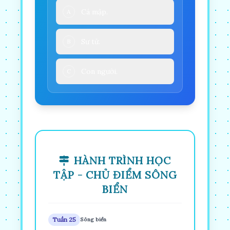
Cá mập.
A
Sư tử.
B
Con người.
C
HÀNH TRÌNH HỌC
TẬP - CHỦ ĐIỂM SÔNG
BIỂN
Tuần 25
Sông biển