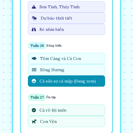
Sơn Tinh, Thủy Tinh
Dự báo thời tiết
Bé nhìn biển
Tuần 26
Sông biển
Tôm Càng và Cá Con
Sông Hương
Cá sấu sợ cá mập (Đang xem)
Tuần 27
Ôn tập
Cá rô lội nước
Con Vện