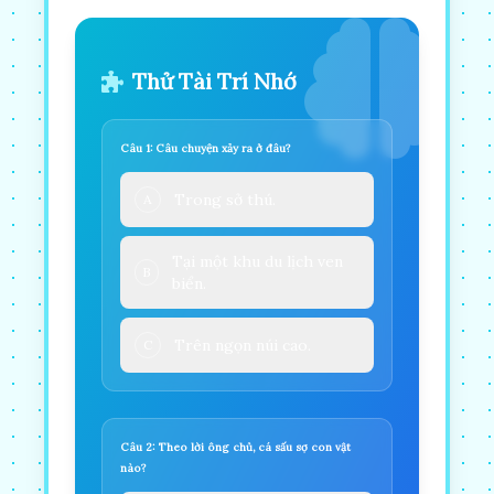
Thử Tài Trí Nhớ
Câu 1: Câu chuyện xảy ra ở đâu?
Trong sở thú.
A
Tại một khu du lịch ven
B
biển.
Trên ngọn núi cao.
C
Câu 2: Theo lời ông chủ, cá sấu sợ con vật
nào?