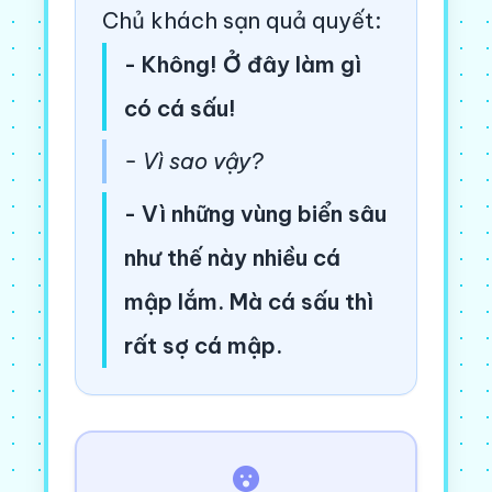
Chủ khách sạn quả quyết:
- Không! Ở đây làm gì
có cá sấu!
- Vì sao vậy?
- Vì những vùng biển sâu
như thế này nhiều cá
mập lắm. Mà cá sấu thì
rất sợ cá mập.