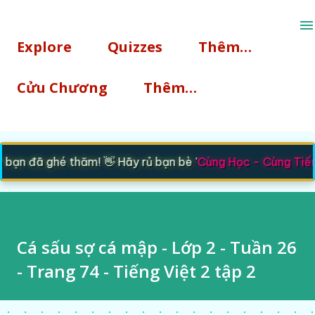
Chuyển đến nội dung chính
Explore
Quizzes
Thêm…
Cửu Chương
Thêm…
ạn đã ghé thăm! 👋 Hãy rủ bạn bè '
Cùng Học - Cùng Tiến
'
Cá sấu sợ cá mập - Lớp 2 - Tuần 26
- Trang 74 - Tiếng Việt 2 tập 2