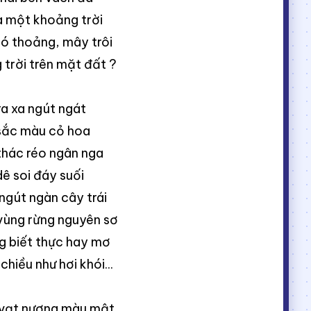
a một khoảng trời
ió thoảng, mây trôi
 trời trên mặt đất ?
ra xa ngút ngát
sắc màu cỏ hoa
thác réo ngân nga
ê soi đáy suối
ngút ngàn cây trái
vùng rừng nguyên sơ
g biết thực hay mơ
chiều như hơi khói...
vạt nương màu mật