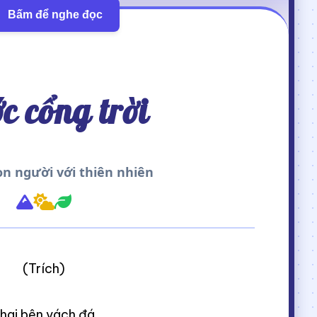
Bấm để nghe đọc
c cổng trời
on người với thiên nhiên
(Trích)
 hai bên vách đá