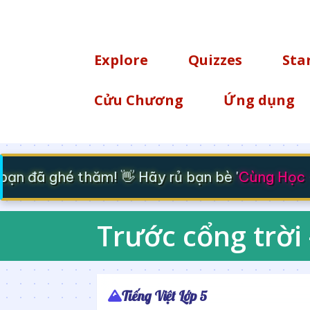
TÌM KIẾM
Explore
Quizzes
Sta
Cửu Chương
Ứng dụng
n đã ghé thăm! 👋 Hãy rủ bạn bè '
Cùng Học - 
Trước cổng trời 
Tiếng Việt Lớp 5