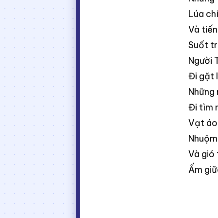
Lúa ch
Và tiế
Suốt t
Người 
Đi gặt 
Những 
Đi tìm
Vạt áo
Nhuộm 
Và gió 
Ấm giữ