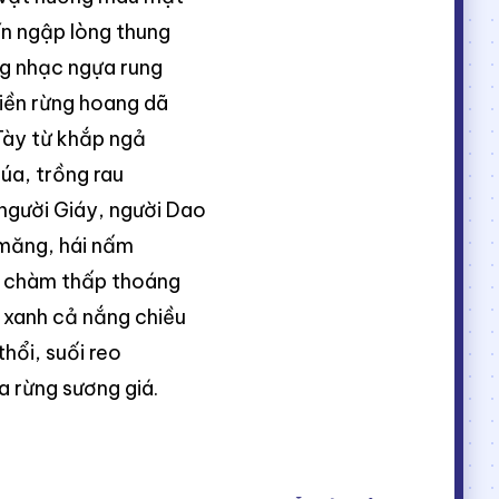
ín ngập lòng thung
ng nhạc ngựa rung
riền rừng hoang dã
Tày từ khắp ngả
lúa, trồng rau
người Giáy, người Dao
 măng, hái nấm
 chàm thấp thoáng
xanh cả nắng chiều
thổi, suối reo
a rừng sương giá.