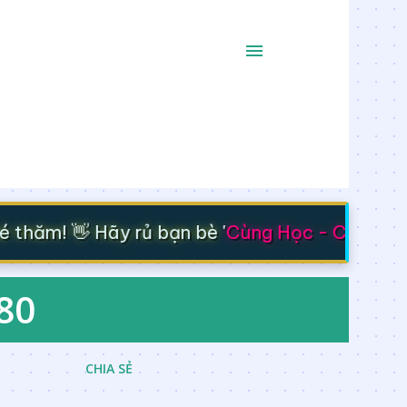
hăm! 👋 Hãy rủ bạn bè '
Cùng Học - Cùng Tiến
 80
CHIA SẺ