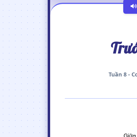
Trướ
Tuần 8 - C
Giữa