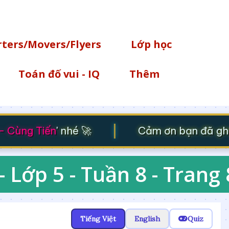
Chuyển đến nội dung chính
rters/Movers/Flyers
Lớp học
Toán đố vui - IQ
Thêm
|
Cùng Tiến
' nhé 🚀
Cảm ơn bạn đã ghé t
- Lớp 5 - Tuần 8 - Trang
Tiếng Việt
English
Quiz