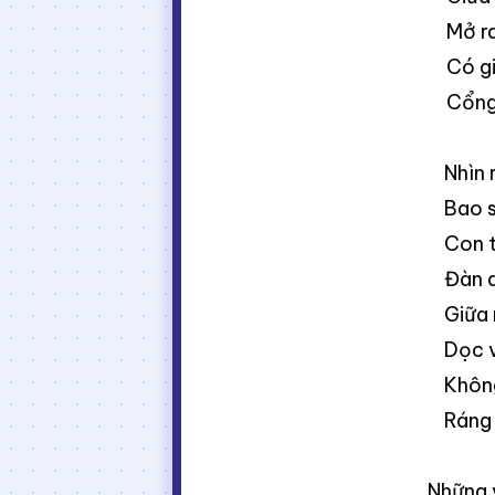
Mở r
Có g
Cổng
Nhìn 
Bao 
Con 
Đàn d
Giữa 
Dọc 
Khôn
Ráng 
Những 