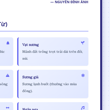
— NGUYỄN ĐÌNH ẢNH
Từ)
Vạt nương
lúc
Mảnh đất trồng trọt trải dài trên đồi,
núi.
Sương giá
 sông
Sương lạnh buốt (thường vào mùa
đông).
Ngân nga