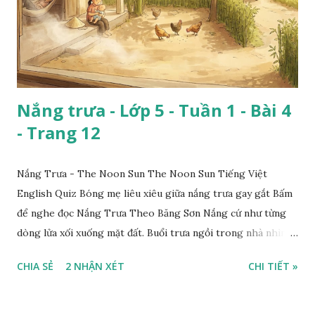
Nắng trưa - Lớp 5 - Tuần 1 - Bài 4
- Trang 12
Nắng Trưa - The Noon Sun The Noon Sun Tiếng Việt
English Quiz Bóng mẹ liêu xiêu giữa nắng trưa gay gắt Bấm
để nghe đọc Nắng Trưa Theo Băng Sơn Nắng cứ như từng
dòng lửa xối xuống mặt đất. Buổi trưa ngồi trong nhà nhìn
ra sân, thấy rất rõ n...
CHIA SẺ
2 NHẬN XÉT
CHI TIẾT »