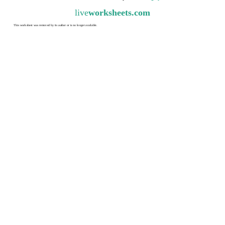
live
worksheets.com