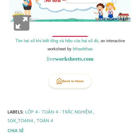
Tìm hai số khi biết tổng và hiệu của hai số đó
, an interactive
worksheet by
hthaohthao
live
worksheets.com
Back to Home
LABELS:
LỚP 4 - TOÁN 4 - TRẮC NGHIỆM
SGK_TOAN4
TOÁN 4
CHIA SẺ