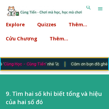
Chuyển đến nội dung chính
Explore
Quizzes
Thêm…
Cửu Chương
Thêm…
|
'
Cùng Học - Cùng Tiến
' nhé 🚀
Cảm ơn bạn đã ghé thă
9. Tìm hai số khi biết tổng và hiệu
của hai số đó