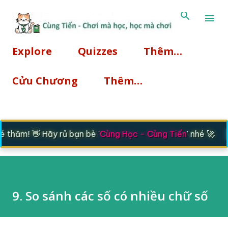
Chuyển đến nội dung chính
Explore
Quizzes
Thêm…
Cửu Chương
Thêm…
|
hăm! 👋 Hãy rủ bạn bè '
Cùng Học - Cùng Tiến
' nhé 🚀
9. So sánh các số có nhiều chữ số