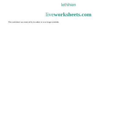
lethihien
live
worksheets.com