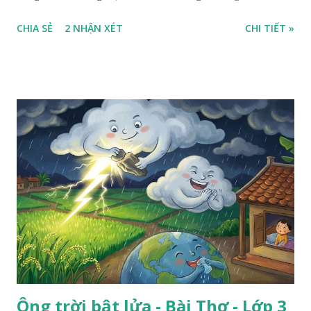
ra sân, thấy rất rõ n...
CHIA SẺ
2 NHẬN XÉT
CHI TIẾT »
Ông trời bật lửa - Bài Thơ - Lớp 3