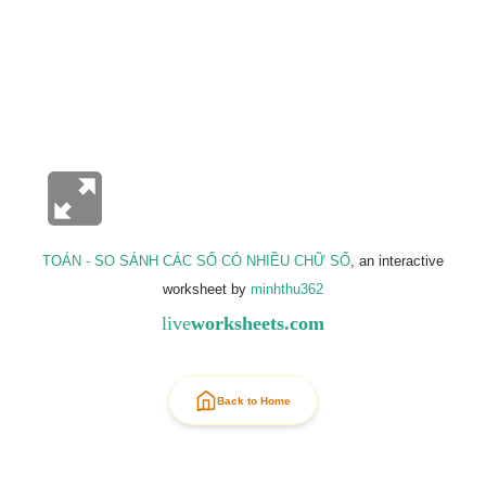
TOÁN - SO SÁNH CÁC SỐ CÓ NHIỀU CHỮ SỐ
, an interactive
worksheet by
minhthu362
live
worksheets.com
Back to Home