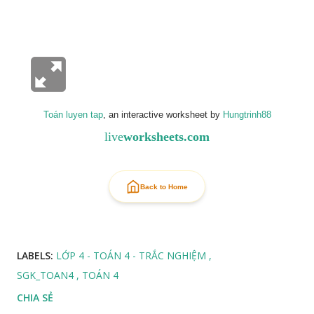
Toán luyen tap
, an interactive worksheet by
Hungtrinh88
live
worksheets.com
Back to Home
LABELS:
LỚP 4 - TOÁN 4 - TRẮC NGHIỆM
SGK_TOAN4
TOÁN 4
CHIA SẺ