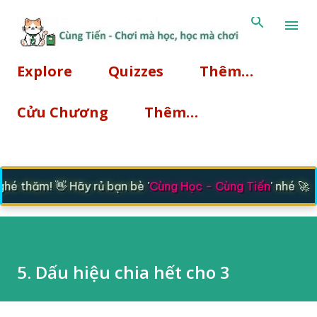
Chuyển đến nội dung chính
Explore
Quizzes
Thêm…
Cửu Chương
Thêm…
é thăm! 👋 Hãy rủ bạn bè '
Cùng Học - Cùng Tiến
' nhé 🚀
5. Dấu hiệu chia hết cho 3