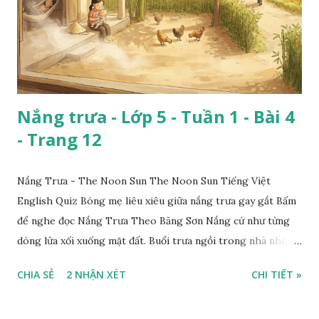
Nắng trưa - Lớp 5 - Tuần 1 - Bài 4
- Trang 12
Nắng Trưa - The Noon Sun The Noon Sun Tiếng Việt
English Quiz Bóng mẹ liêu xiêu giữa nắng trưa gay gắt Bấm
để nghe đọc Nắng Trưa Theo Băng Sơn Nắng cứ như từng
dòng lửa xối xuống mặt đất. Buổi trưa ngồi trong nhà nhìn
ra sân, thấy rất rõ n...
CHIA SẺ
2 NHẬN XÉT
CHI TIẾT »