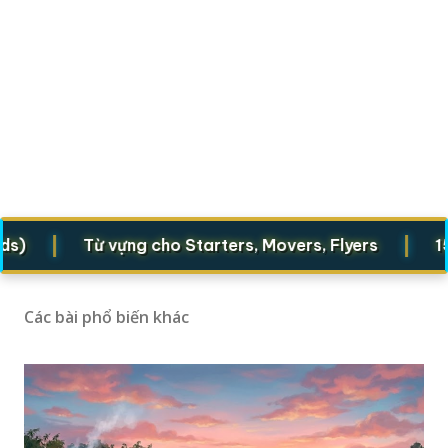
|
|
Từ vựng cho Starters, Movers, Flyers
1500 t
Các bài phổ biến khác