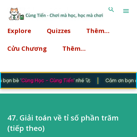
Chuyển đến nội dung chính
Explore
Quizzes
Thêm…
Cửu Chương
Thêm…
|
bạn bè '
Cùng Học - Cùng Tiến
' nhé 🚀
Cảm ơn bạn đã 
47. Giải toán về tỉ số phần trăm
(tiếp theo)