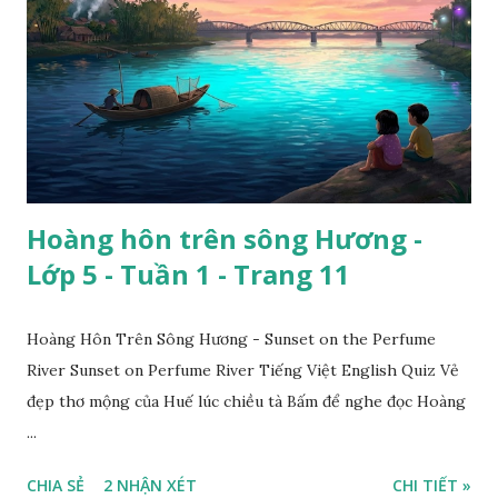
Hoàng hôn trên sông Hương -
Lớp 5 - Tuần 1 - Trang 11
Hoàng Hôn Trên Sông Hương - Sunset on the Perfume
River Sunset on Perfume River Tiếng Việt English Quiz Vẻ
đẹp thơ mộng của Huế lúc chiều tà Bấm để nghe đọc Hoàng
...
CHIA SẺ
2 NHẬN XÉT
CHI TIẾT »