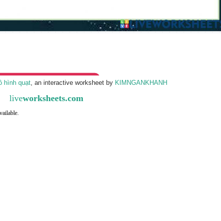
ồ hình quạt
, an interactive worksheet by
KIMNGANKHANH
live
worksheets.com