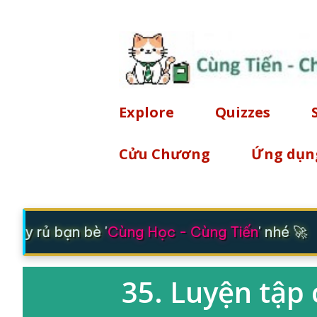
Explore
Quizzes
Cửu Chương
Ứng dụn
Hãy rủ bạn bè '
Cùng Học - Cùng Tiến
' nhé 🚀
35. Luyện tập 