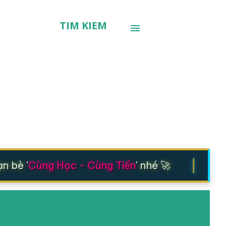
TÌM KIẾM
|
 bè '
Cùng Học - Cùng Tiến
' nhé 🚀