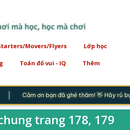
Chuyển đến nội dung chính
Starters/Movers/Flyers
Lớp học
g
Toán đố vui - IQ
Thêm
|
Cảm ơn bạn đã ghé thăm! 👋 Hãy rủ bạn
chung trang 178, 179