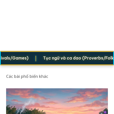
|
als/Games)
Tục ngữ và ca dao (Proverbs/Folk ver
Các bài phổ biến khác