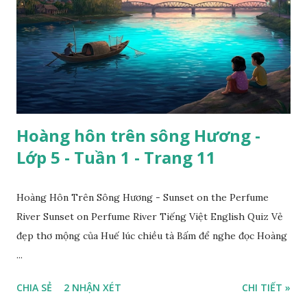
Hoàng hôn trên sông Hương -
Lớp 5 - Tuần 1 - Trang 11
Hoàng Hôn Trên Sông Hương - Sunset on the Perfume
River Sunset on Perfume River Tiếng Việt English Quiz Vẻ
đẹp thơ mộng của Huế lúc chiều tà Bấm để nghe đọc Hoàng
...
CHIA SẺ
2 NHẬN XÉT
CHI TIẾT »