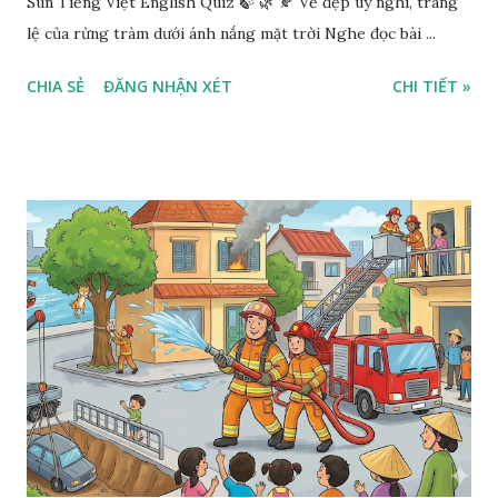
Sun Tiếng Việt English Quiz 🍃 🌿 🍂 Vẻ đẹp uy nghi, tráng
lệ của rừng tràm dưới ánh nắng mặt trời Nghe đọc bài ...
CHIA SẺ
ĐĂNG NHẬN XÉT
CHI TIẾT »