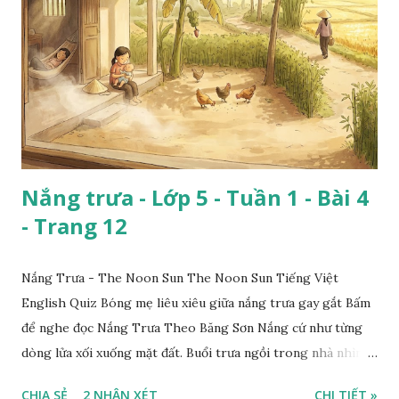
Nắng trưa - Lớp 5 - Tuần 1 - Bài 4
- Trang 12
Nắng Trưa - The Noon Sun The Noon Sun Tiếng Việt
English Quiz Bóng mẹ liêu xiêu giữa nắng trưa gay gắt Bấm
để nghe đọc Nắng Trưa Theo Băng Sơn Nắng cứ như từng
dòng lửa xối xuống mặt đất. Buổi trưa ngồi trong nhà nhìn
ra sân, thấy rất rõ n...
CHIA SẺ
2 NHẬN XÉT
CHI TIẾT »