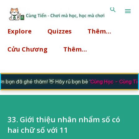
Chuyển đến nội dung chính
Explore
Quizzes
Thêm…
Cửu Chương
Thêm…
 bạn đã ghé thăm! 👋 Hãy rủ bạn bè '
Cùng Học - Cùng Tiế
33. Giới thiệu nhân nhẩm số có
hai chữ số với 11