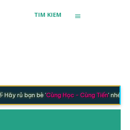
TÌM KIẾM
Hãy rủ bạn bè '
Cùng Học - Cùng Tiến
' nhé 🚀