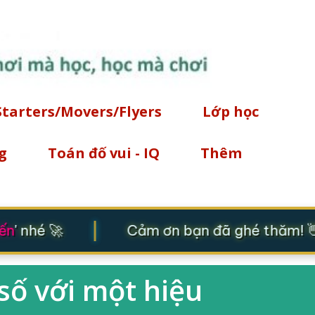
Chuyển đến nội dung chính
Starters/Movers/Flyers
Lớp học
g
Toán đố vui - IQ
Thêm
|
n
' nhé 🚀
Cảm ơn bạn đã ghé thăm! 👋 
số với một hiệu