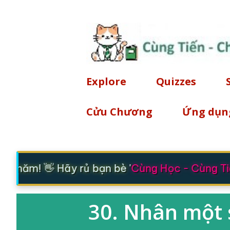
Explore
Quizzes
Cửu Chương
Ứng dụn
 thăm! 👋 Hãy rủ bạn bè '
Cùng Học - Cùng Tiế
30. Nhân một 