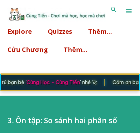
Chuyển đến nội dung chính
Explore
Quizzes
Thêm…
Cửu Chương
Thêm…
|
 bạn bè '
Cùng Học - Cùng Tiến
' nhé 🚀
Cảm ơn bạn đ
3. Ôn tập: So sánh hai phân số