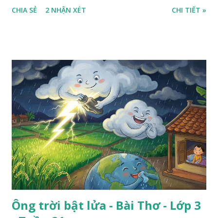
ra sân, thấy rất rõ n...
CHIA SẺ
2 NHẬN XÉT
CHI TIẾT »
Ông trời bật lửa - Bài Thơ - Lớp 3