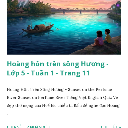
Hoàng hôn trên sông Hương -
Lớp 5 - Tuần 1 - Trang 11
Hoàng Hôn Trên Sông Hương - Sunset on the Perfume
River Sunset on Perfume River Tiếng Việt English Quiz Vẻ
đẹp thơ mộng của Huế lúc chiều tà Bấm để nghe đọc Hoàng
...
CHIA SẺ
2 NHẬN XÉT
CHI TIẾT »