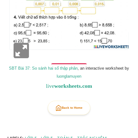
SBT Bài 37: So sánh hai số thập phân
, an interactive worksheet by
luonglamuyen
live
worksheets.com
Back to Home