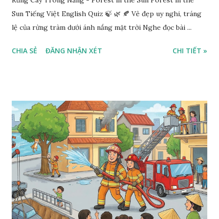
Rừng Cây Trong Nắng - Forest in the Sun Forest in the
Sun Tiếng Việt English Quiz 🍃 🌿 🍂 Vẻ đẹp uy nghi, tráng
lệ của rừng tràm dưới ánh nắng mặt trời Nghe đọc bài ...
CHIA SẺ
ĐĂNG NHẬN XÉT
CHI TIẾT »