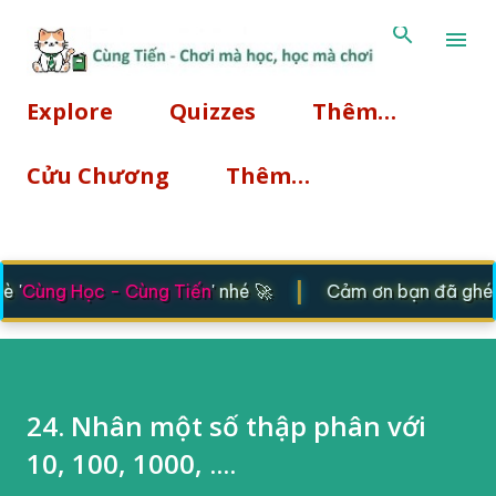
Chuyển đến nội dung chính
Explore
Quizzes
Thêm…
Cửu Chương
Thêm…
|
'
Cùng Học - Cùng Tiến
' nhé 🚀
Cảm ơn bạn đã ghé th
24. Nhân một số thập phân với
10, 100, 1000, ....