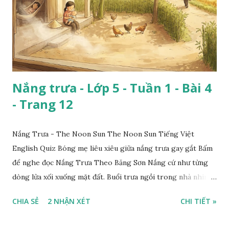
Nắng trưa - Lớp 5 - Tuần 1 - Bài 4
- Trang 12
Nắng Trưa - The Noon Sun The Noon Sun Tiếng Việt
English Quiz Bóng mẹ liêu xiêu giữa nắng trưa gay gắt Bấm
để nghe đọc Nắng Trưa Theo Băng Sơn Nắng cứ như từng
dòng lửa xối xuống mặt đất. Buổi trưa ngồi trong nhà nhìn
ra sân, thấy rất rõ n...
CHIA SẺ
2 NHẬN XÉT
CHI TIẾT »