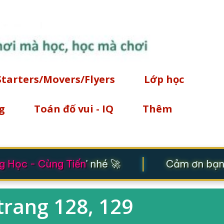
Chuyển đến nội dung chính
Starters/Movers/Flyers
Lớp học
g
Toán đố vui - IQ
Thêm
|
 Học - Cùng Tiến
' nhé 🚀
Cảm ơn bạn đ
trang 128, 129