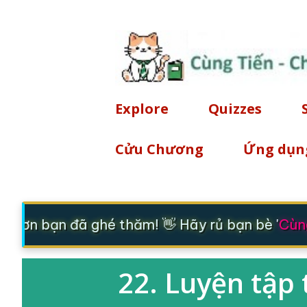
Explore
Quizzes
Cửu Chương
Ứng dụn
m ơn bạn đã ghé thăm! 👋 Hãy rủ bạn bè '
Cùng
22. Luyện tập 