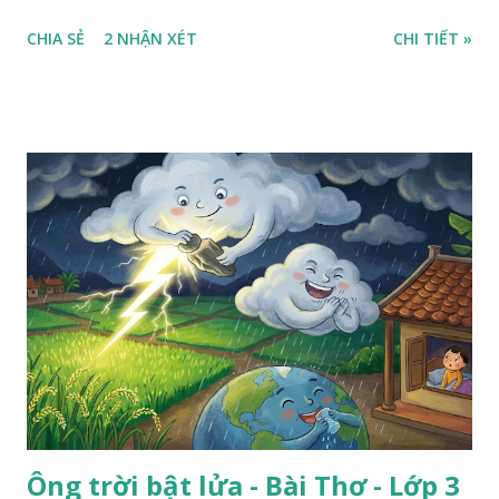
ra sân, thấy rất rõ n...
CHIA SẺ
2 NHẬN XÉT
CHI TIẾT »
Ông trời bật lửa - Bài Thơ - Lớp 3