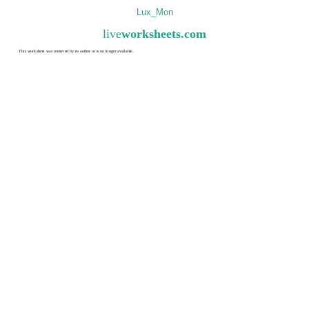
Lux_Mon
live
worksheets.com