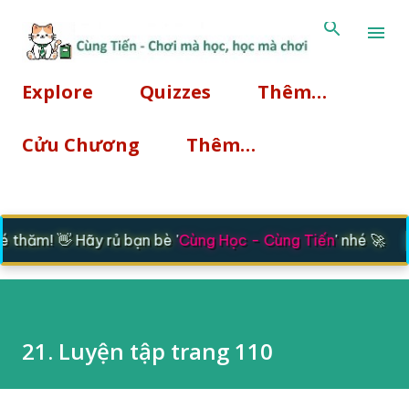
Chuyển đến nội dung chính
Explore
Quizzes
Thêm…
Cửu Chương
Thêm…
|
hăm! 👋 Hãy rủ bạn bè '
Cùng Học - Cùng Tiến
' nhé 🚀
21. Luyện tập trang 110