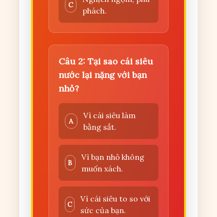
C
phách.
Câu 2: Tại sao cái siêu
nước lại nặng với bạn
nhỏ?
Vì cái siêu làm
A
bằng sắt.
Vì bạn nhỏ không
B
muốn xách.
Vì cái siêu to so với
C
sức của bạn.