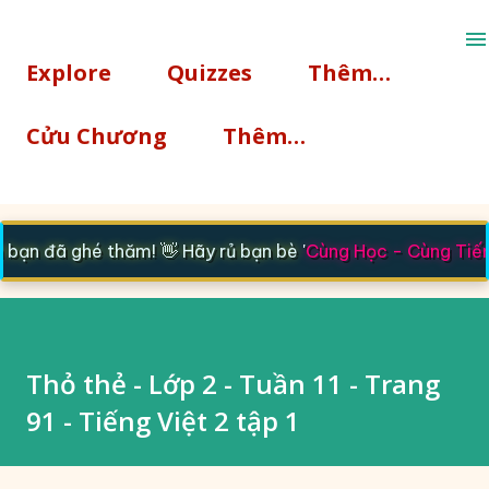
Chuyển đến nội dung chính
Explore
Quizzes
Thêm…
Cửu Chương
Thêm…
ạn đã ghé thăm! 👋 Hãy rủ bạn bè '
Cùng Học - Cùng Tiến
'
Thỏ thẻ - Lớp 2 - Tuần 11 - Trang
91 - Tiếng Việt 2 tập 1