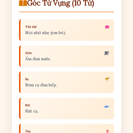
Góc Từ Vựng (10 Từ)
Thỏ thẻ
Nói nhỏ nhẹ (em bé).
Siêu
Ấm đun nước.
Rạ
Rơm rạ đun bếp.
Rút
Rút rạ.
Ôm