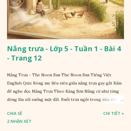
Nắng trưa - Lớp 5 - Tuần 1 - Bài 4
- Trang 12
Nắng Trưa - The Noon Sun The Noon Sun Tiếng Việt
English Quiz Bóng mẹ liêu xiêu giữa nắng trưa gay gắt Bấm
để nghe đọc Nắng Trưa Theo Băng Sơn Nắng cứ như từng
dòng lửa xối xuống mặt đất. Buổi trưa ngồi trong nhà nhìn
ra sân, thấy rất rõ n...
CHIA SẺ
CHI TIẾT »
2 NHẬN XÉT