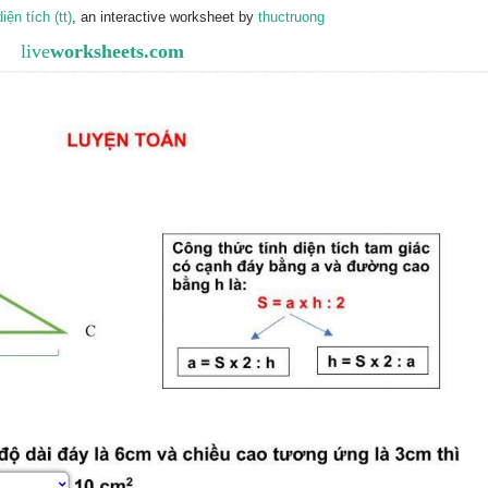
ện tích (tt)
, an interactive worksheet by
thuctruong
live
worksheets.com