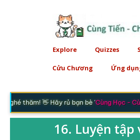
Explore
Quizzes
Cửu Chương
Ứng dụn
ã ghé thăm! 👋 Hãy rủ bạn bè '
Cùng Học - Cùn
16. Luyện tập 