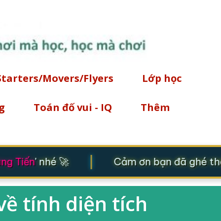
Chuyển đến nội dung chính
Starters/Movers/Flyers
Lớp học
g
Toán đố vui - IQ
Thêm
|
g Tiến
' nhé 🚀
Cảm ơn bạn đã ghé thăm
về tính diện tích