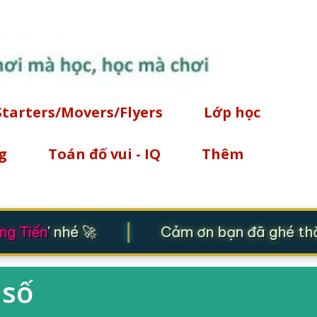
Chuyển đến nội dung chính
Starters/Movers/Flyers
Lớp học
g
Toán đố vui - IQ
Thêm
|
g Tiến
' nhé 🚀
Cảm ơn bạn đã ghé thăm
 số