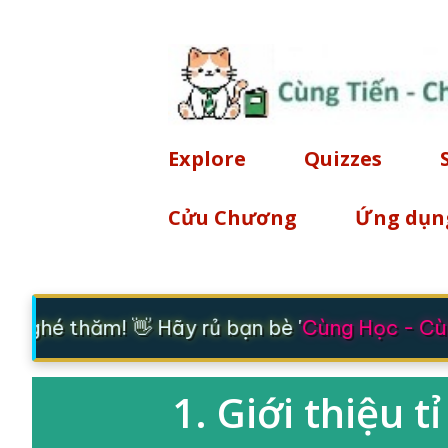
Explore
Quizzes
Cửu Chương
Ứng dụn
 ghé thăm! 👋 Hãy rủ bạn bè '
Cùng Học - Cùn
1. Giới thiệu tỉ