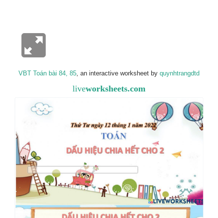
VBT Toán bài 84, 85
, an interactive worksheet by
quynhtrangdtd
live
worksheets.com