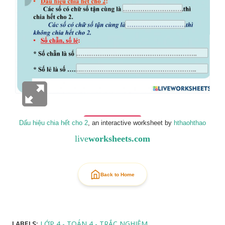
Dấu hiệu chia hết cho 2
, an interactive worksheet by
hthaohthao
live
worksheets.com
Back to Home
LABELS:
LỚP 4 - TOÁN 4 - TRẮC NGHIỆM