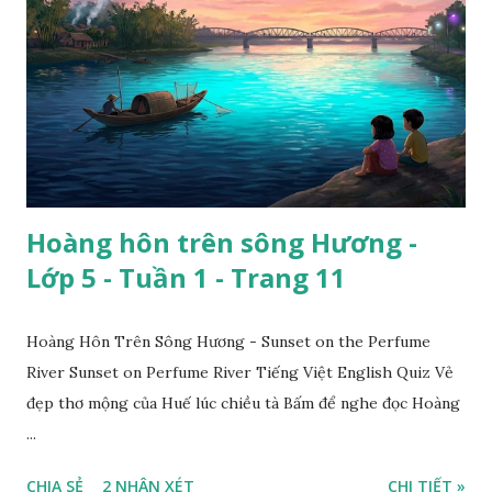
Hoàng hôn trên sông Hương -
Lớp 5 - Tuần 1 - Trang 11
Hoàng Hôn Trên Sông Hương - Sunset on the Perfume
River Sunset on Perfume River Tiếng Việt English Quiz Vẻ
đẹp thơ mộng của Huế lúc chiều tà Bấm để nghe đọc Hoàng
...
CHIA SẺ
2 NHẬN XÉT
CHI TIẾT »