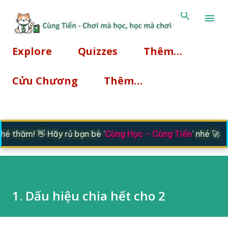
Chuyển đến nội dung chính
Explore
Quizzes
Thêm…
Cửu Chương
Thêm…
 thăm! 👋 Hãy rủ bạn bè '
Cùng Học - Cùng Tiến
' nhé 🚀
1. Dấu hiệu chia hết cho 2