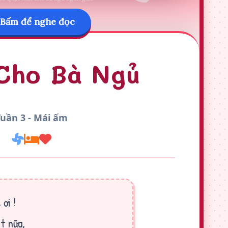
Bấm để nghe đọc
Cho Bà Ngủ
Tuần 3 - Mái ấm
ơi !
t nữa,