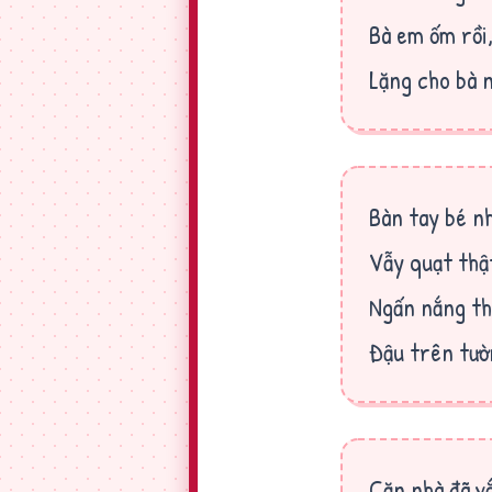
Bà em ốm rồi
Lặng cho bà 
Bàn tay bé n
Vẫy quạt thậ
Ngấn nắng th
Đậu trên tườ
Căn nhà đã v