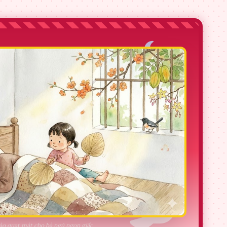
ảo quạt mát cho bà ngủ ngon giấc