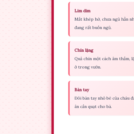
Lim dim
Mắt khép hờ, chưa ngủ hẳn n
đang rất buồn ngủ.
Chín lặng
Quả chín một cách âm thầm, l
ở trong vườn.
Bàn tay
Đôi bàn tay nhỏ bé của cháu 
ân cần quạt cho bà.