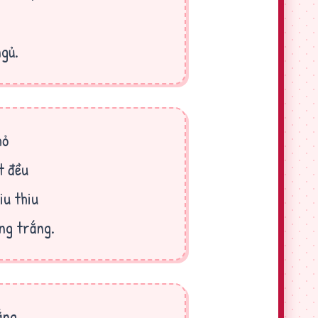
,
ngủ.
hỏ
t đều
iu thiu
ng trắng.
ắng