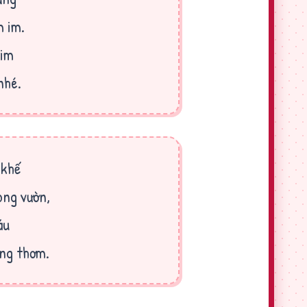
 im.
dim
nhé.
 khế
ong vườn,
áu
ng thơm.