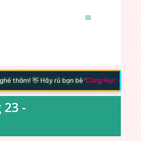
é thăm! 👋 Hãy rủ bạn bè '
Cùng Học - Cùng Ti
 23 -