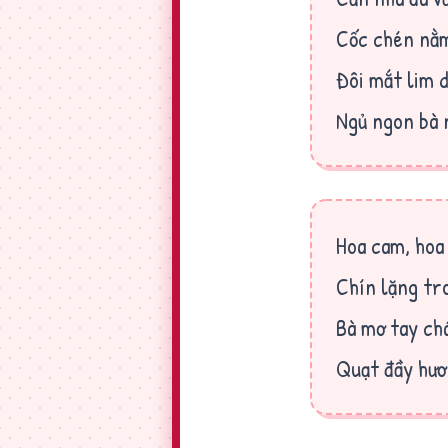
Cốc chén nằm
Đôi mắt lim 
Ngủ ngon bà 
Hoa cam, hoa
Chín lặng tr
Bà mơ tay ch
Quạt đầy hươ