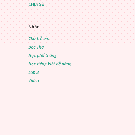
CHIA SẺ
Nhãn
Cho trẻ em
Đọc Thơ
Học phổ thông
Học tiếng Việt dễ dàng
Lớp 3
Video