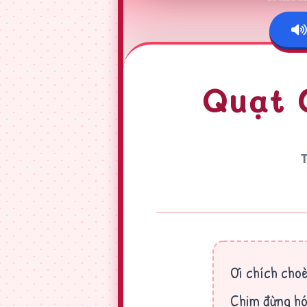
Quạt 
Ơi chích choè 
Chim đừng hó