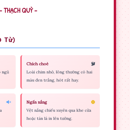
- THẠCH QUỲ -
0 Từ)
Chích choè
p ngủ
Loài chim nhỏ, lông thường có hai
màu đen trắng, hót rất hay.
Ngấn nắng
a
Vệt nắng chiếu xuyên qua khe cửa
hoặc tán lá in lên tường.