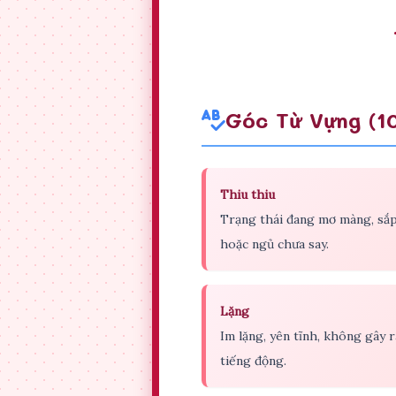
Góc Từ Vựng (1
Thiu thiu
Trạng thái đang mơ màng, sắ
hoặc ngủ chưa say.
Lặng
Im lặng, yên tĩnh, không gây r
tiếng động.