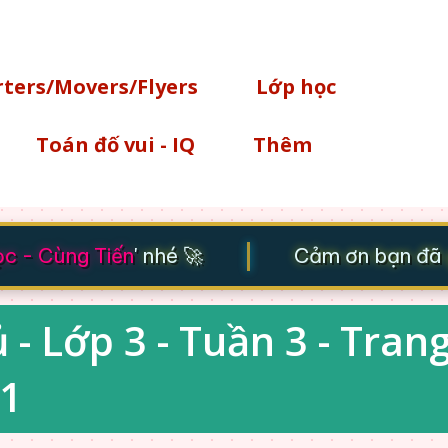
Chuyển đến nội dung chính
rters/Movers/Flyers
Lớp học
Toán đố vui - IQ
Thêm
|
 - Cùng Tiến
' nhé 🚀
Cảm ơn bạn đã gh
- Lớp 3 - Tuần 3 - Trang
 1