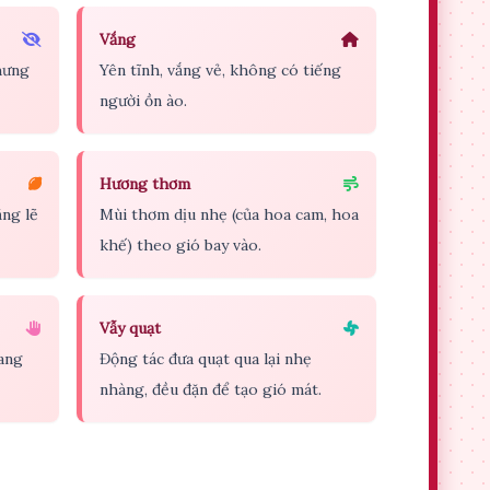
Vắng
hưng
Yên tĩnh, vắng vẻ, không có tiếng
người ồn ào.
Hương thơm
ặng lẽ
Mùi thơm dịu nhẹ (của hoa cam, hoa
khế) theo gió bay vào.
Vẫy quạt
đang
Động tác đưa quạt qua lại nhẹ
nhàng, đều đặn để tạo gió mát.