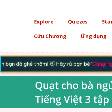
TÌM KIẾM
Explore
Quizzes
Sta
Cửu Chương
Ứng dụng
bạn đã ghé thăm! 👋 Hãy rủ bạn bè '
Cùng Học
Quạt cho bà ngủ 
Tiếng Việt 3 tập