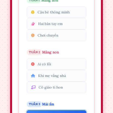
Măng non
TUẦN 1
Cậu bé thông minh
Hai bàn tay em
Chơi chuyền
Măng non
TUẦN 2
Ai có lỗi
Khi mẹ vắng nhà
Cô giáo tí hon
Mái ấm
TUẦN 3