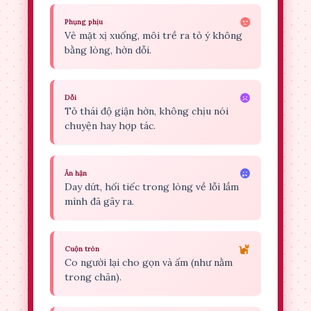
Phụng phịu
Vẻ mặt xị xuống, môi trề ra tỏ ý không
bằng lòng, hờn dỗi.
Dỗi
Tỏ thái độ giận hờn, không chịu nói
chuyện hay hợp tác.
Ân hận
Day dứt, hối tiếc trong lòng về lỗi lầm
mình đã gây ra.
Cuộn tròn
Co người lại cho gọn và ấm (như nằm
trong chăn).