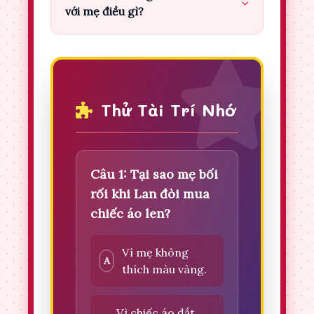
với mẹ điều gì?
Thử Tài Trí Nhớ
Câu 1: Tại sao mẹ bối
rối khi Lan đòi mua
chiếc áo len?
Vì mẹ không
A
thích màu vàng.
Vì chiếc áo đắt