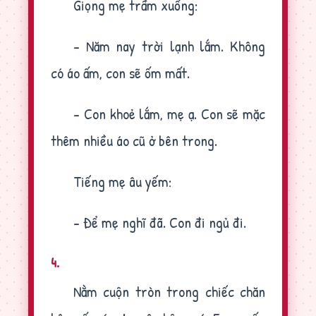
Giọng mẹ trầm xuống:
- Năm nay trời lạnh lắm. Không
có áo ấm, con sẽ ốm mất.
- Con khoẻ lắm, mẹ ạ. Con sẽ mặc
thêm nhiều áo cũ ở bên trong.
Tiếng mẹ âu yếm:
- Để mẹ nghĩ đã. Con đi ngủ đi.
4.
Nằm cuộn tròn trong chiếc chăn