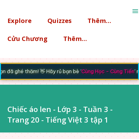
Chuyển đến nội dung chính
Explore
Quizzes
Thêm…
Cửu Chương
Thêm…
 đã ghé thăm! 👋 Hãy rủ bạn bè '
Cùng Học - Cùng Tiến
' n
Chiếc áo len - Lớp 3 - Tuần 3 -
Trang 20 - Tiếng Việt 3 tập 1