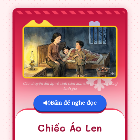
Câu chuyện ấm áp về tình cảm anh em trong mùa đông
lạnh giá
Bấm để nghe đọc
Chiếc Áo Len