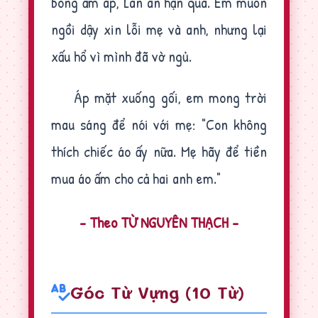
bông ấm áp, Lan ân hận quá. Em muốn
ngồi dậy xin lỗi mẹ và anh, nhưng lại
xấu hổ vì mình đã vờ ngủ.
Áp mặt xuống gối, em mong trời
mau sáng để nói với mẹ: "Con không
thích chiếc áo ấy nữa. Mẹ hãy để tiền
mua áo ấm cho cả hai anh em."
- Theo TỪ NGUYÊN THẠCH -
Góc Từ Vựng (10 Từ)