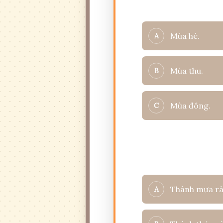
Câu 1: Gió heo ma
Mùa hè.
A
Mùa thu.
B
Mùa đông.
C
Câu 2: Tác giả so 
Thành mưa rà
A