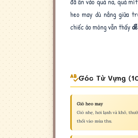
đã ẩn vào quả na, quả mít
heo may dù nắng giữa t
chiếc áo mỏng vẫn thấy
dễ
Góc Từ Vựng (1
Gió heo may
Gió nhẹ, hơi lạnh và khô, thư
thổi vào mùa thu.