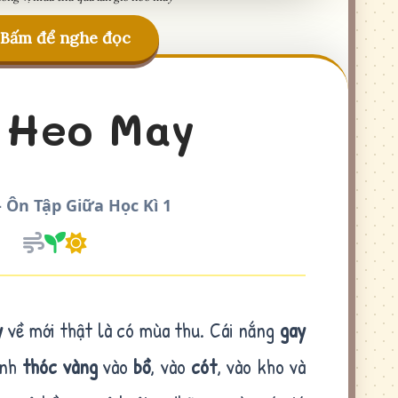
Bấm để nghe đọc
 Heo May
- Ôn Tập Giữa Học Kì 1
y
về mới thật là có mùa thu. Cái nắng
gay
ành
thóc vàng
vào
bồ
, vào
cót
, vào kho và