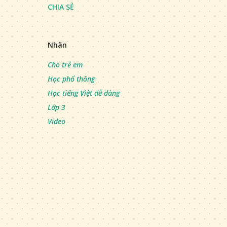
CHIA SẺ
Nhãn
Cho trẻ em
Học phổ thông
Học tiếng Việt dễ dàng
Lớp 3
Video