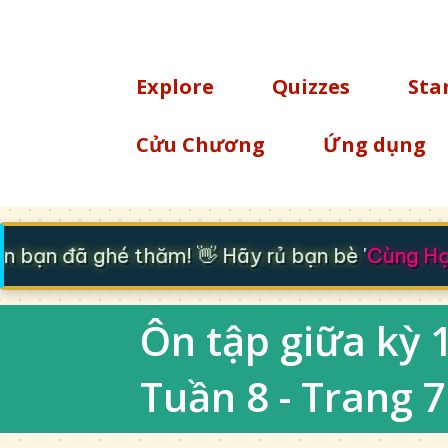
TÌM KIẾM
Explore
Quizzes
Sta
Cửu Chương
Ứng dụng
bạn đã ghé thăm! 👋 Hãy rủ bạn bè '
Cùng Học
Ôn tập giữa kỳ 1
Tuần 8 - Trang 70