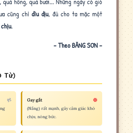
, quả hồng, quả bưởi... Những ngày có gió
rưa cũng chỉ
dìu dịu
, đủ cho ta mặc một
 chịu
.
- Theo BĂNG SƠN -
0 Từ)
Gay gắt
ờng
(Nắng) rất mạnh, gây cảm giác khó
chịu, nóng bức.