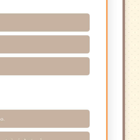
y thường thổi vào mùa nào?
sánh nắng hè đã biến thành gì?
o.