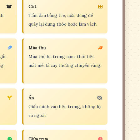
Cót
nh
Tấm đan bằng tre, nứa, dùng để
quây lại đựng thóc hoặc làm vách.
Mùa thu
gắt
Mùa thứ ba trong năm, thời tiết
ng
mát mẻ, lá cây thường chuyển vàng.
Ẩn
Giấu mình vào bên trong, không lộ
ra ngoài.
Giữa trưa