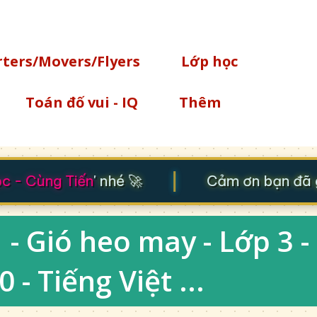
Chuyển đến nội dung chính
rters/Movers/Flyers
Lớp học
Toán đố vui - IQ
Thêm
|
 - Cùng Tiến
' nhé 🚀
Cảm ơn bạn đã gh
 - Gió heo may - Lớp 3 -
 - Tiếng Việt ...