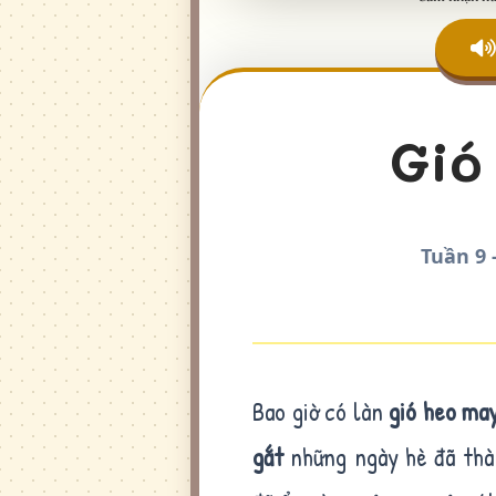
Gió
Tuần 9 
Bao giờ có làn
gió heo ma
gắt
những ngày hè đã th