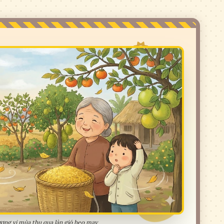
ng vị mùa thu qua làn gió heo may