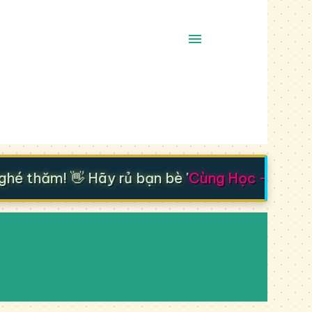
é thăm! 👋 Hãy rủ bạn bè '
Cùng Học - Cùng Ti