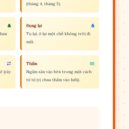
(tháng 4, tháng 5).
Đọng lại
nhau
Tụ lại, ở lại một chỗ không trôi đi
mất.
Thấm
ẽ (cây
Ngấm sâu vào bên trong một cách
từ từ (vị chua thấm vào lưỡi).