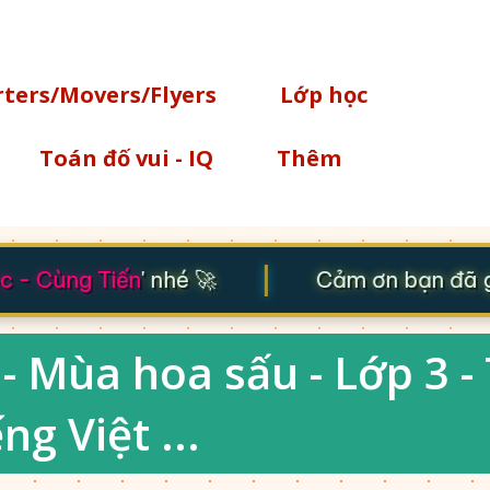
Chuyển đến nội dung chính
rters/Movers/Flyers
Lớp học
Toán đố vui - IQ
Thêm
|
- Cùng Tiến
' nhé 🚀
Cảm ơn bạn đã ghé
 - Mùa hoa sấu - Lớp 3 -
ng Việt ...