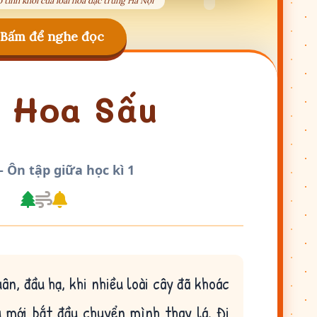
tinh khôi của loài hoa đặc trưng Hà Nội
Bấm để nghe đọc
 Hoa Sấu
- Ôn tập giữa học kì 1
n, đầu hạ, khi nhiều loài cây đã khoác
u mới bắt đầu chuyển mình thay lá. Đi