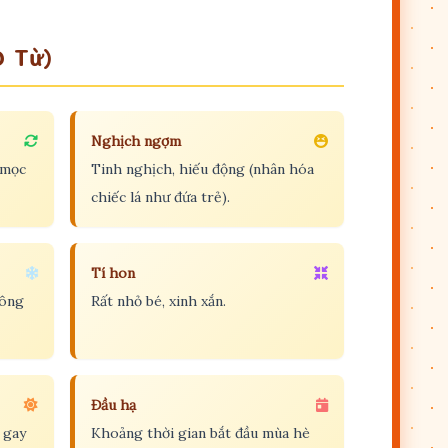
0 Từ)
Nghịch ngợm
 mọc
Tinh nghịch, hiếu động (nhân hóa
chiếc lá như đứa trẻ).
Tí hon
rông
Rất nhỏ bé, xinh xắn.
Đầu hạ
 gay
Khoảng thời gian bắt đầu mùa hè