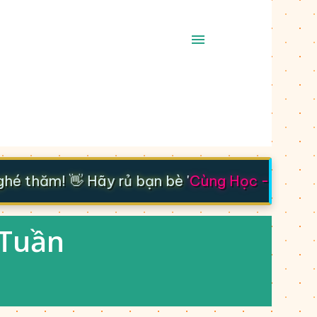
 thăm! 👋 Hãy rủ bạn bè '
Cùng Học - Cùng Ti
 Tuần