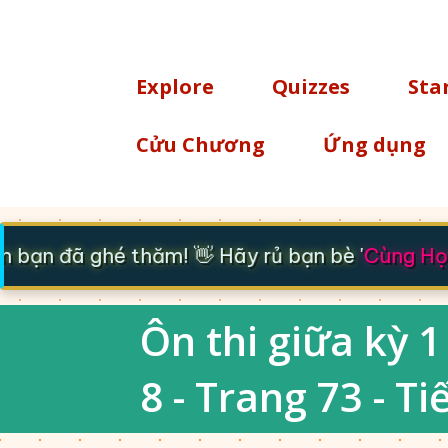
TÌM KIẾM
Explore
Quizzes
Sta
Cửu Chương
Ứng dụng
bạn đã ghé thăm! 👋 Hãy rủ bạn bè '
Cùng Học 
Ôn thi giữa kỳ 1
8 - Trang 73 - Tiế