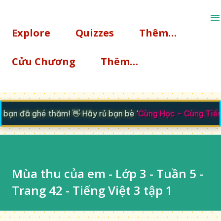
Chuyển đến nội dung chính
Explore
Quizzes
Thêm…
Cửu Chương
Thêm…
n đã ghé thăm! 👋 Hãy rủ bạn bè '
Cùng Học - Cùng Tiến
'
Mùa thu của em - Lớp 3 - Tuần 5 -
Trang 42 - Tiếng Việt 3 tập 1