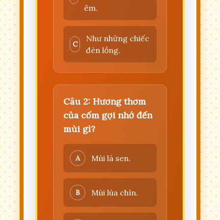
êm.
Như những chiếc
C
đèn lồng.
Câu 2: Hương thơm
của cốm gợi nhớ đến
mùi gì?
Mùi lá sen.
A
Mùi lúa chín.
B