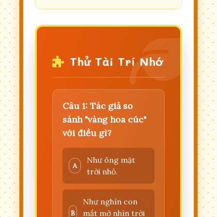
Thử Tài Trí Nhớ
Câu 1: Tác giả so
sánh "vàng hoa cúc"
với điều gì?
Như ông mặt
A
trời nhỏ.
Như nghìn con
mắt mở nhìn trời
B