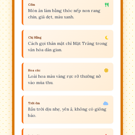
Cốm
Món ăn làm bằng thóc nếp non rang
chín, giã dẹt, màu xanh.
Chị Hằng
Cách gọi thân mật chỉ Mặt Trăng trong
văn hóa dân gian.
Hoa cúc
Loài hoa màu vàng rực rỡ thường nở
vào mùa thu.
Trời êm
Bầu trời dịu nhẹ, yên ả, không có giông
bão.