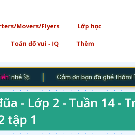
Chuyển đến nội dung chính
rters/Movers/Flyers
Lớp học
Toán đố vui - IQ
Thêm
|
ến
' nhé 🚀
Cảm ơn bạn đã ghé thăm! 👋 
ũa - Lớp 2 - Tuần 14 - T
2 tập 1