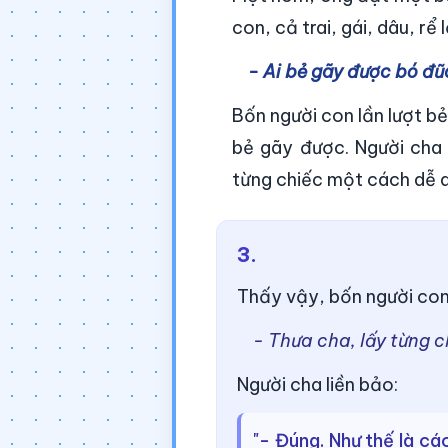
con, cả trai, gái, dâu, rể 
- Ai bẻ gãy được bó đũa
Bốn người con lần lượt b
bẻ gãy được. Người cha 
từng chiếc một cách dễ 
3.
Thấy vậy, bốn người con
- Thưa cha, lấy từng c
Người cha liền bảo:
"- Đúng. Như thế là cá