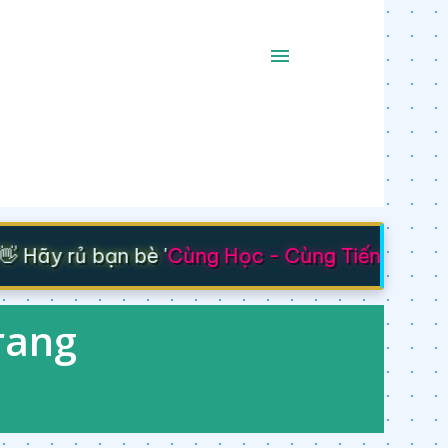
Hãy rủ bạn bè '
Cùng Học - Cùng Tiến
' nhé 🚀
rang