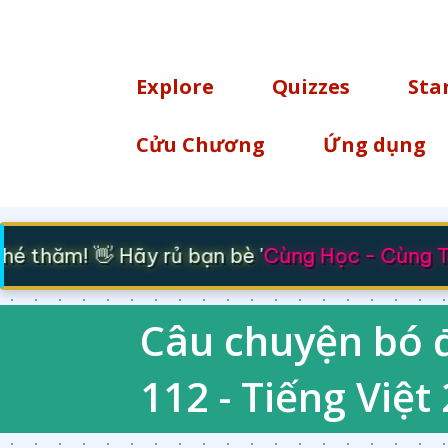
TÌM KIẾM
Explore
Quizzes
Sta
Cửu Chương
Ứng dụng
 thăm! 👋 Hãy rủ bạn bè '
Cùng Học - Cùng Ti
Câu chuyện bó đ
112 - Tiếng Việt 