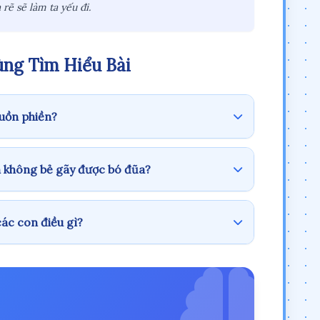
rẽ sẽ làm ta yếu đi.
ng Tìm Hiểu Bài
buồn phiền?
n không bẻ gãy được bó đũa?
ác con điều gì?