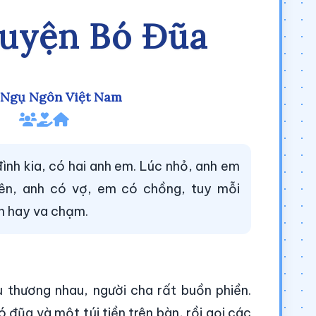
uyện Bó Đũa
 Ngụ Ngôn Việt Nam
ình kia, có hai anh em. Lúc nhỏ, anh em
 lên, anh có vợ, em có chồng, tuy mỗi
n hay va chạm.
thương nhau, người cha rất buồn phiền.
đũa và một túi tiền trên bàn, rồi gọi các