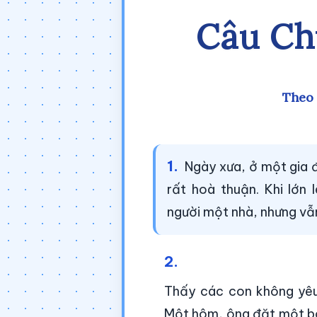
Câu Ch
Theo
1.
Ngày xưa, ở một gia đ
rất hoà thuận. Khi lớn
người một nhà, nhưng vẫ
2.
Thấy các con không yêu 
Một hôm, ông đặt một bó 