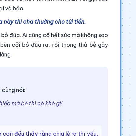
lại và bảo:
 này thì cha thưởng cho túi tiền.
ẻ bó đũa. Ai cũng cố hết sức mà không sao
bèn cởi bỏ đũa ra, rồi thong thả bẻ gãy
dàng.
 cùng nói:
hiếc mà bẻ thì có khó gì!
c con đều thấy rằng chia lẻ ra thì yếu,