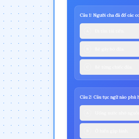
Câu 1: Người cha đã đố các co
Đi tìm túi tiền.
A
Bẻ gãy bó đũa.
B
Bẻ từng chiếc đũa.
C
Câu 2: Câu tục ngữ nào phù h
Uống nước nhớ nguồn
A
Ở hiền gặp lành.
B