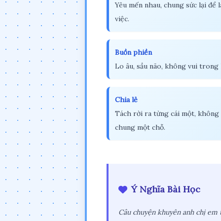
Yêu mến nhau, chung sức lại để 
việc.
Buồn phiền
Lo âu, sầu não, không vui trong 
Chia lẻ
Tách rời ra từng cái một, không
chung một chỗ.
Ý Nghĩa Bài Học
Câu chuyện khuyên anh chị em t