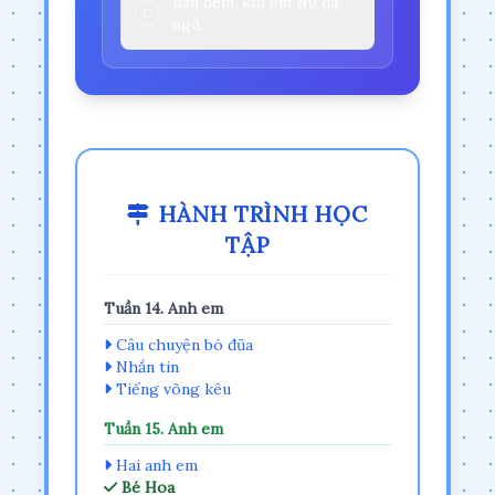
Ban đêm, khi em Nụ đã
C
ngủ.
HÀNH TRÌNH HỌC
TẬP
Tuần 14. Anh em
Câu chuyện bó đũa
Nhắn tin
Tiếng võng kêu
Tuần 15. Anh em
Hai anh em
Bé Hoa