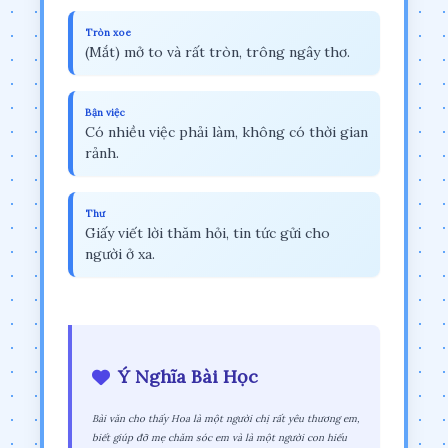
Tròn xoe
(Mắt) mở to và rất tròn, trông ngây thơ.
Bận việc
Có nhiều việc phải làm, không có thời gian
rảnh.
Thư
Giấy viết lời thăm hỏi, tin tức gửi cho
người ở xa.
Ý Nghĩa Bài Học
Bài văn cho thấy Hoa là một người chị rất yêu thương em,
biết giúp đỡ mẹ chăm sóc em và là một người con hiếu