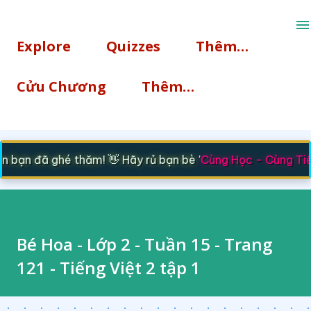
Chuyển đến nội dung chính
Explore
Quizzes
Thêm…
Cửu Chương
Thêm…
bạn đã ghé thăm! 👋 Hãy rủ bạn bè '
Cùng Học - Cùng Tiế
Bé Hoa - Lớp 2 - Tuần 15 - Trang
121 - Tiếng Việt 2 tập 1