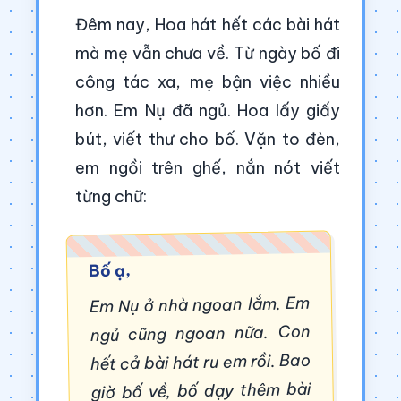
Đêm nay, Hoa hát hết các bài hát
mà mẹ vẫn chưa về. Từ ngày bố đi
công tác xa, mẹ bận việc nhiều
hơn. Em Nụ đã ngủ. Hoa lấy giấy
bút, viết thư cho bố. Vặn to đèn,
em ngồi trên ghế, nắn nót viết
từng chữ:
Bố ạ,
Em Nụ ở nhà ngoan lắm. Em
ngủ cũng ngoan nữa. Con
hết cả bài hát ru em rồi. Bao
giờ bố về, bố dạy thêm bài