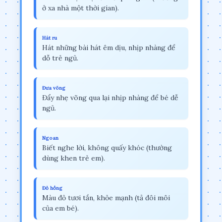
ở xa nhà một thời gian).
Hát ru
Hát những bài hát êm dịu, nhịp nhàng để
dỗ trẻ ngủ.
Đưa võng
Đẩy nhẹ võng qua lại nhịp nhàng để bé dễ
ngủ.
Ngoan
Biết nghe lời, không quấy khóc (thường
dùng khen trẻ em).
Đỏ hồng
Màu đỏ tươi tắn, khỏe mạnh (tả đôi môi
của em bé).