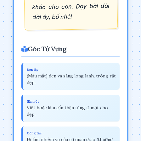
khác cho con. Dạy bài dài
dài ấy, bố nhé!
Góc Từ Vựng
Đen láy
(Màu mắt) đen và sáng long lanh, trông rất
đẹp.
Nắn nót
Viết hoặc làm cẩn thận từng tí một cho
đẹp.
Công tác
Đi làm nhiệm vụ của cơ quan giao (thường