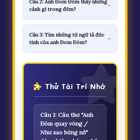
Câu 2: Anh Đom Đóm thấy những
cảnh gì trong đêm?
Câu 3: Tìm những từ ngữ tả đức
tính của anh Đom Đóm?
Thử Tài Trí Nhớ
Câu 1: Câu thơ "Anh
Đóm quay vòng /
Như sao bừng nở"