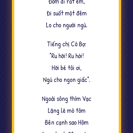
Đóm đi rất êm,
Đi suốt một đêm
Lo cho người ngủ.
Tiếng chị Cò Bợ:
"Ru hỡi! Ru hời!
Hỡi bé tôi ơi,
Ngủ cho ngon giấc".
Ngoài sông thím Vạc
Lặng lẽ mò tôm
Bên cạnh sao Hôm