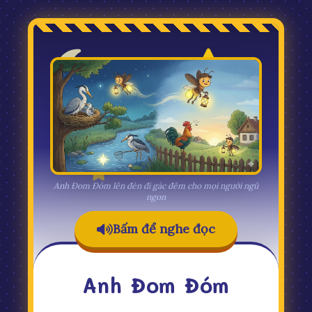
Anh Đom Đóm lên đèn đi gác đêm cho mọi người ngủ
ngon
Bấm để nghe đọc
Anh Đom Đóm