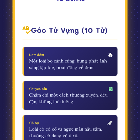
Góc Từ Vựng (10 Từ)
Đom đóm
Một loài bọ cánh cứng, bụng phát ánh
sáng lập loè, hoạt động về đêm.
Chuyên cần
Chăm chỉ một cách thường xuyên, đều
đặn, không lười biếng.
Cò bợ
Loài cò có cổ và ngực màu nâu sẫm,
thường có dáng vẻ ủ rũ.