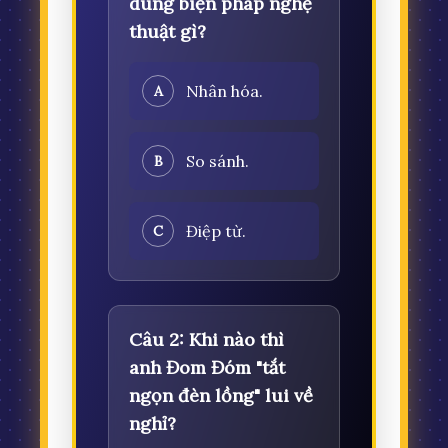
dùng biện pháp nghệ
thuật gì?
Nhân hóa.
A
So sánh.
B
Điệp từ.
C
Câu 2: Khi nào thì
anh Đom Đóm "tắt
ngọn đèn lồng" lui về
nghỉ?