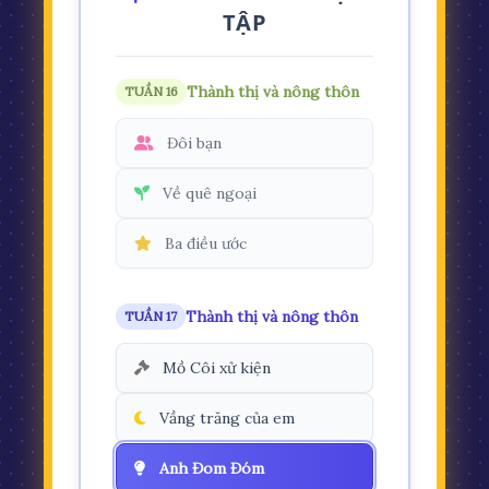
TẬP
Thành thị và nông thôn
TUẦN 16
Đôi bạn
Về quê ngoại
Ba điều ước
Thành thị và nông thôn
TUẦN 17
Mồ Côi xử kiện
Vầng trăng của em
Anh Đom Đóm