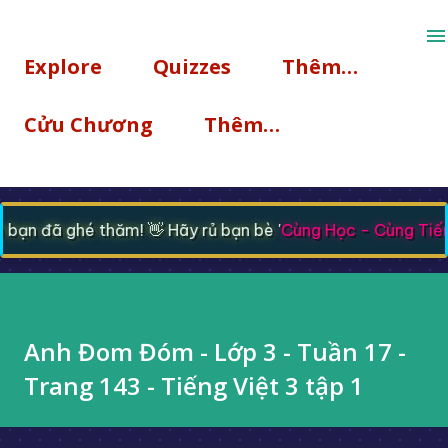
Chuyển đến nội dung chính
Explore
Quizzes
Thêm…
Cửu Chương
Thêm…
ạn đã ghé thăm! 👋 Hãy rủ bạn bè '
Cùng Học - Cùng Tiến
Anh Đom Đóm - Lớp 3 - Tuần 17 -
Trang 143 - Tiếng Việt 3 tập 1