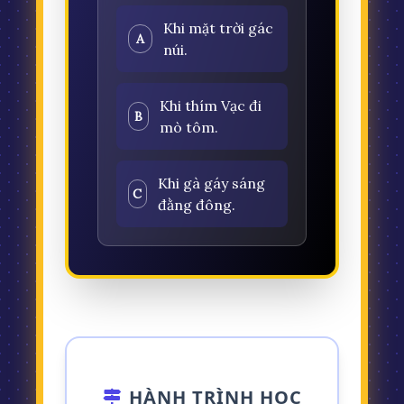
Khi mặt trời gác
A
núi.
Khi thím Vạc đi
B
mò tôm.
Khi gà gáy sáng
C
đằng đông.
HÀNH TRÌNH HỌC