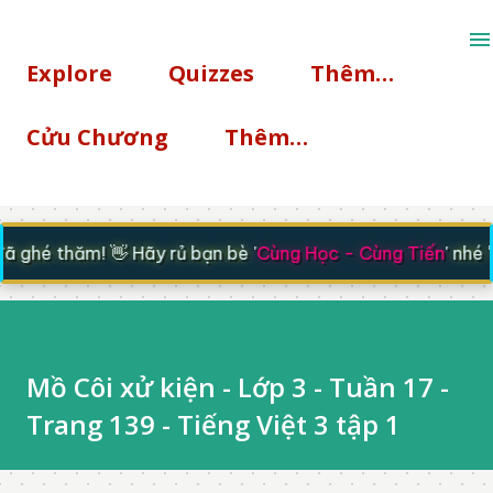
Chuyển đến nội dung chính
Explore
Quizzes
Thêm…
Cửu Chương
Thêm…
ghé thăm! 👋 Hãy rủ bạn bè '
Cùng Học - Cùng Tiến
' nhé 🚀
Mồ Côi xử kiện - Lớp 3 - Tuần 17 -
Trang 139 - Tiếng Việt 3 tập 1