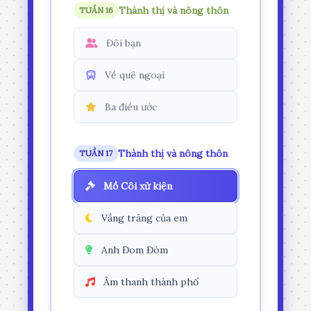
Thành thị và nông thôn
TUẦN 16
Đôi bạn
Về quê ngoại
Ba điều ước
Thành thị và nông thôn
TUẦN 17
Mồ Côi xử kiện
Vầng trăng của em
Anh Đom Đóm
Âm thanh thành phố