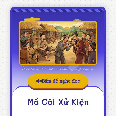
Phiên tòa đặc biệt: hít mùi thơm trả bằng tiếng bạc
Bấm để nghe đọc
Mồ Côi Xử Kiện