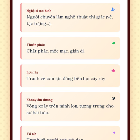
Nghệ sĩ tạo hình
Người chuyên làm nghệ thuật thị giác (vẽ,
tạc tượng...).
Thuần phác
Chất phác, mộc mạc, giản dị.
Lợn ráy
Tranh vẽ con lợn đứng bên bụi cây ráy.
Khoáy âm dương
Vòng xoáy trên mình lợn, tượng trưng cho
sự hài hòa.
Tố nữ
Tranh vẽ người con gái đẹp.