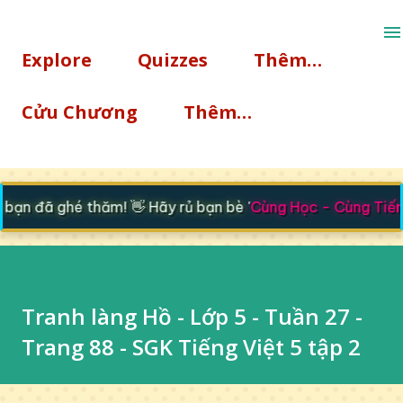
Chuyển đến nội dung chính
Explore
Quizzes
Thêm…
Cửu Chương
Thêm…
n đã ghé thăm! 👋 Hãy rủ bạn bè '
Cùng Học - Cùng Tiến
' 
Tranh làng Hồ - Lớp 5 - Tuần 27 -
Trang 88 - SGK Tiếng Việt 5 tập 2