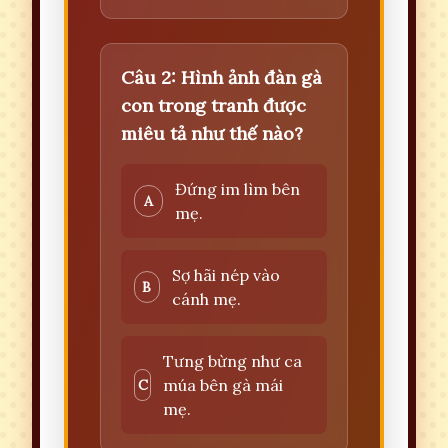
Câu 2: Hình ảnh đàn gà
con trong tranh được
miêu tả như thế nào?
Đứng im lìm bên
A
mẹ.
Sợ hãi nép vào
B
cánh mẹ.
Tưng bừng như ca
múa bên gà mái
C
mẹ.