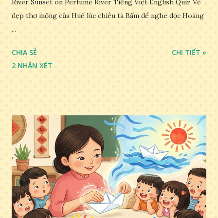
River Sunset on Perfume River Tiếng Việt English Quiz Vẻ
đẹp thơ mộng của Huế lúc chiều tà Bấm để nghe đọc Hoàng
...
CHIA SẺ
CHI TIẾT »
2 NHẬN XÉT