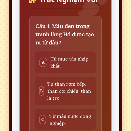
Câu 1: Màu đen trong
tranh làng Hồ được tạo
ra từ đâu?
Từ mực tàu nhập
A
khẩu.
Từ than rơm bếp,
than cói chiếu, than
B
lá tre.
Từ màu nước công
C
nghiệp.