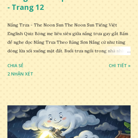
- Trang 12
Nắng Trưa - The Noon Sun The Noon Sun Tiếng Việt
English Quiz Bóng mẹ liêu xiêu giữa nắng trưa gay gắt Bấm
để nghe đọc Nắng Trưa Theo Băng Sơn Nắng cứ như từng
dòng lửa xối xuống mặt đất. Buổi trưa ngồi trong nhà nhìn
ra sân, thấy rất rõ n...
CHIA SẺ
CHI TIẾT »
2 NHẬN XÉT