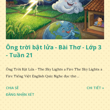
Ông trời bật lửa - Bài Thơ - Lớp 3
- Tuần 21
Ông Trời Bật Lửa - The Sky Lights a Fire The Sky Lights a
Fire Tiếng Việt English Quiz Nghe đọc thơ ...
CHIA SẺ
CHI TIẾT »
ĐĂNG NHẬN XÉT