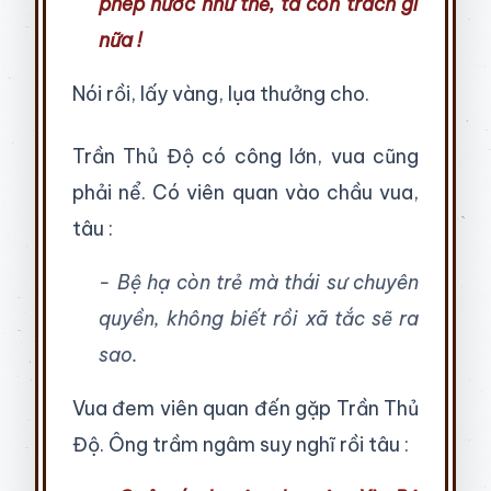
phép nước như thế, ta còn trách gì
nữa !
Nói rồi, lấy vàng, lụa thưởng cho.
Trần Thủ Độ có công lớn, vua cũng
phải nể. Có viên quan vào chầu vua,
tâu :
- Bệ hạ còn trẻ mà thái sư chuyên
quyền, không biết rồi xã tắc sẽ ra
sao.
Vua đem viên quan đến gặp Trần Thủ
Độ. Ông trầm ngâm suy nghĩ rồi tâu :