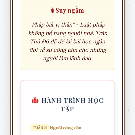
🕯️ Suy ngẫm
"Pháp bất vị thân" - Luật pháp
không nể nang người nhà. Trần
Thủ Độ đã để lại bài học ngàn
đời về sự công tâm cho những
người làm lãnh đạo.
HÀNH TRÌNH HỌC
TẬP
Người công dân
TUẦN 19