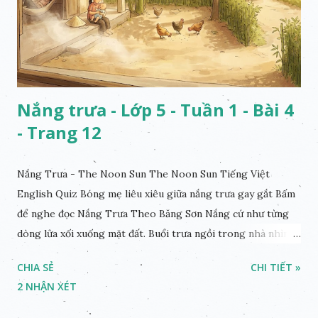
Nắng trưa - Lớp 5 - Tuần 1 - Bài 4
- Trang 12
Nắng Trưa - The Noon Sun The Noon Sun Tiếng Việt
English Quiz Bóng mẹ liêu xiêu giữa nắng trưa gay gắt Bấm
để nghe đọc Nắng Trưa Theo Băng Sơn Nắng cứ như từng
dòng lửa xối xuống mặt đất. Buổi trưa ngồi trong nhà nhìn
ra sân, thấy rất rõ n...
CHIA SẺ
CHI TIẾT »
2 NHẬN XÉT