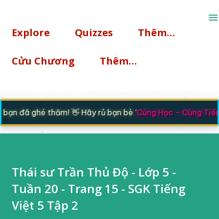
Chuyển đến nội dung chính
Explore
Quizzes
Thêm…
Cửu Chương
Thêm…
 đã ghé thăm! 👋 Hãy rủ bạn bè '
Cùng Học - Cùng Tiến
' n
Thái sư Trần Thủ Độ - Lớp 5 -
Tuần 20 - Trang 15 - SGK Tiếng
Việt 5 Tập 2