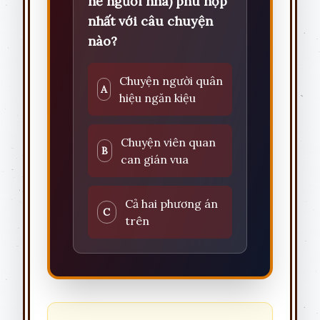
nể người nhà) phù hợp
nhất với câu chuyện
nào?
Chuyện người quân
A
hiệu ngăn kiệu
Chuyện viên quan
B
can gián vua
Cả hai phương án
C
trên