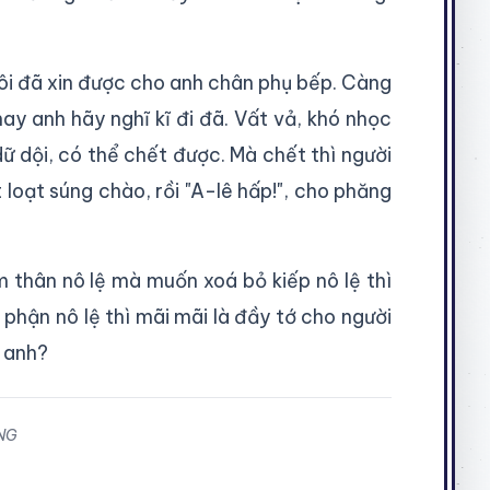
ôi đã xin được cho anh chân phụ bếp. Càng
y anh hãy nghĩ kĩ đi đã. Vất vả, khó nhọc
ữ dội, có thể chết được. Mà chết thì người
loạt súng chào, rồi "A-lê hấp!", cho phăng
àm thân nô lệ mà muốn xoá bỏ kiếp nô lệ thì
phận nô lệ thì mãi mãi là đầy tớ cho người
, anh?
NG