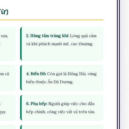
Từ)
 xưa,
2. Hùng tâm tráng khí:
Lòng quả cảm
c
và khí phách mạnh mẽ, cao thượng.
âm cũ
4. Biển Đỏ:
Còn gọi là Hồng Hải, vùng
biển thuộc Ấn Độ Dương.
z
6. Phụ bếp:
Người giúp việc cho đầu
gay.
bếp chính, công việc vất vả trên tàu.