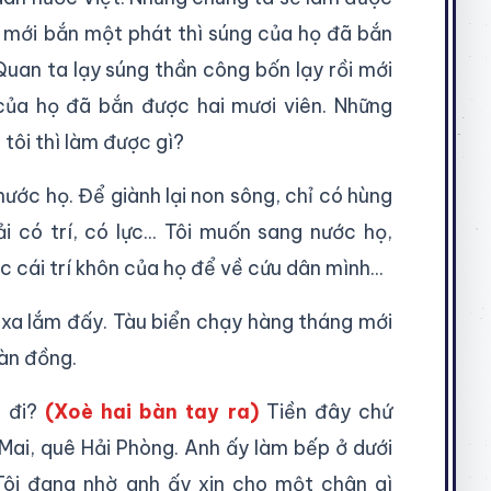
a mới bắn một phát thì súng của họ đã bắn
uan ta lạy súng thần công bốn lạy rồi mới
 của họ đã bắn được hai mươi viên. Những
 tôi thì làm được gì?
ước họ. Để giành lại non sông, chỉ có hùng
i có trí, có lực... Tôi muốn sang nước họ,
 cái trí khôn của họ để về cứu dân mình...
 xa lắm đấy. Tàu biển chạy hàng tháng mới
gàn đồng.
à đi?
(Xoè hai bàn tay ra)
Tiền đây chứ
 Mai, quê Hải Phòng. Anh ấy làm bếp ở dưới
Tôi đang nhờ anh ấy xin cho một chân gì