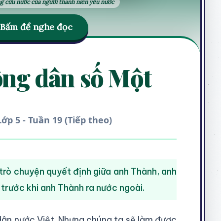
ờng cứu nước của người thanh niên yêu nước
Bấm để nghe đọc
ông dân số Một
Lớp 5 - Tuần 19 (Tiếp theo)
trò chuyện quyết định giữa anh Thành, anh
 trước khi anh Thành ra nước ngoài.
 dân nước Việt. Nhưng chúng ta sẽ làm được