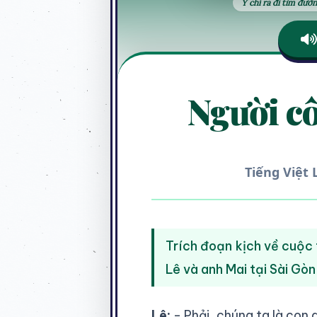
Ý chí ra đi tìm đư
Người c
Tiếng Việt 
Trích đoạn kịch về cuộc 
Lê và anh Mai tại Sài Gòn
Lê:
- Phải, chúng ta là con