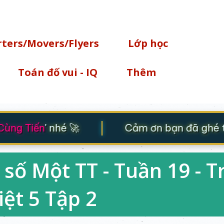
Chuyển đến nội dung chính
rters/Movers/Flyers
Lớp học
Toán đố vui - IQ
Thêm
|
g Tiến
' nhé 🚀
Cảm ơn bạn đã ghé thăm
số Một TT - Tuần 19 - T
iệt 5 Tập 2