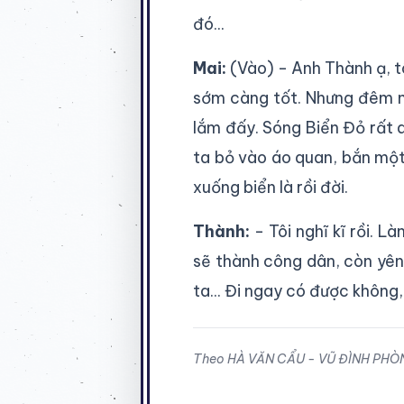
đó...
Mai:
(Vào) - Anh Thành ạ, t
sớm càng tốt. Nhưng đêm na
lắm đấy. Sóng Biển Đỏ rất d
ta bỏ vào áo quan, bắn một 
xuống biển là rồi đời.
Thành:
- Tôi nghĩ kĩ rồi. L
sẽ thành công dân, còn yên 
ta... Đi ngay có được không
Theo HÀ VĂN CẨU - VŨ ĐÌNH PHÒ