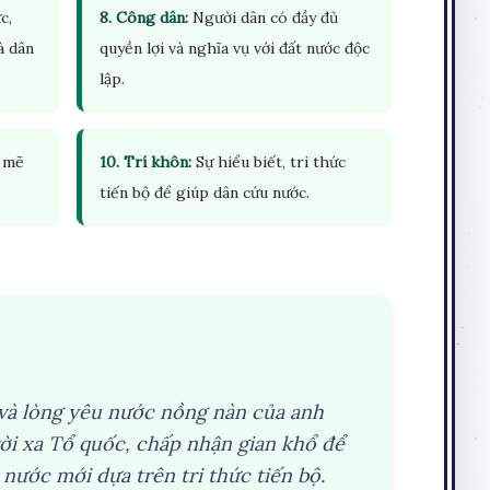
c,
8. Công dân:
Người dân có đầy đủ
à dân
quyền lợi và nghĩa vụ với đất nước độc
lập.
h mẽ
10. Trí khôn:
Sự hiểu biết, tri thức
tiến bộ để giúp dân cứu nước.
 và lòng yêu nước nồng nàn của anh
ời xa Tổ quốc, chấp nhận gian khổ để
ước mới dựa trên tri thức tiến bộ.