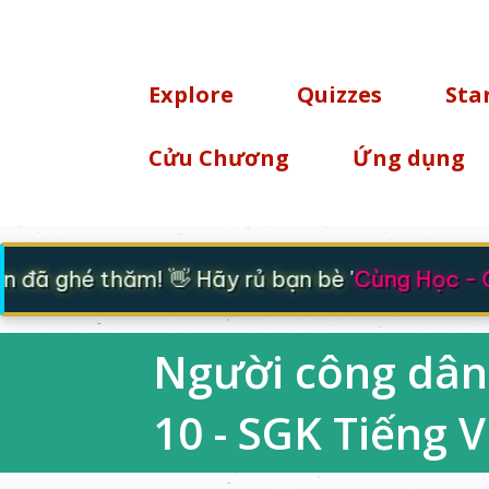
TÌM KIẾM
Explore
Quizzes
Sta
Cửu Chương
Ứng dụng
ã ghé thăm! 👋 Hãy rủ bạn bè '
Cùng Học - Cùn
Người công dân 
10 - SGK Tiếng V