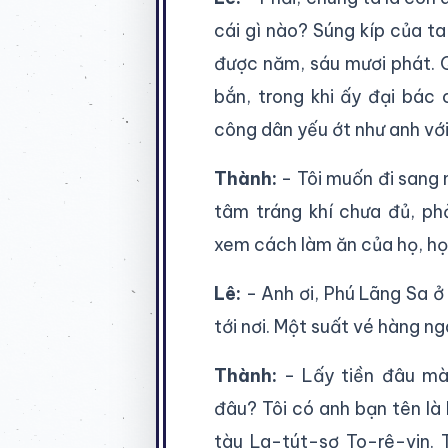
cái gì nào? Súng kíp của t
được năm, sáu mươi phát. Q
bắn, trong khi ấy đại bác
công dân yếu ớt như anh với
Thành:
- Tôi muốn đi sang n
tâm tráng khí chưa đủ, phả
xem cách làm ăn của họ, học
Lê:
- Anh ơi, Phú Lãng Sa ở
tới nơi. Một suất vé hàng n
Thành:
- Lấy tiền đâu m
đâu? Tôi có anh bạn tên là
tàu La-tút-sơ To-rê-vin. 