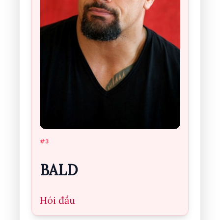
#3
BALD
Hói đầu