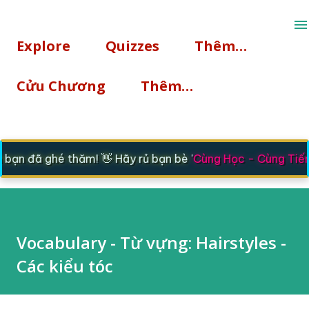
Chuyển đến nội dung chính
Explore
Quizzes
Thêm…
Cửu Chương
Thêm…
n đã ghé thăm! 👋 Hãy rủ bạn bè '
Cùng Học - Cùng Tiến
'
Vocabulary - Từ vựng: Hairstyles -
Các kiểu tóc