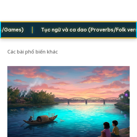
|
es)
Tục ngữ và ca dao (Proverbs/Folk verses)
Các bài phổ biến khác