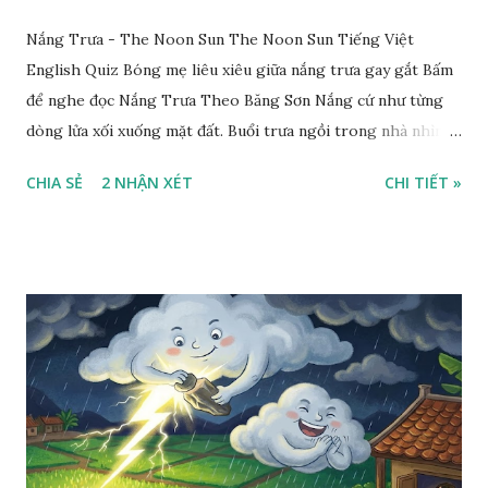
Nắng Trưa - The Noon Sun The Noon Sun Tiếng Việt
English Quiz Bóng mẹ liêu xiêu giữa nắng trưa gay gắt Bấm
để nghe đọc Nắng Trưa Theo Băng Sơn Nắng cứ như từng
dòng lửa xối xuống mặt đất. Buổi trưa ngồi trong nhà nhìn
ra sân, thấy rất rõ n...
CHIA SẺ
2 NHẬN XÉT
CHI TIẾT »