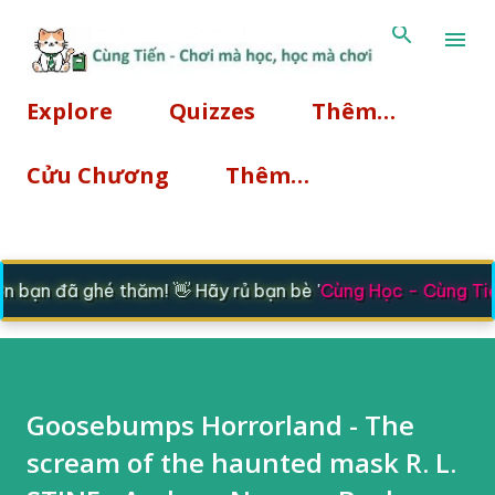
Chuyển đến nội dung chính
Explore
Quizzes
Thêm…
Cửu Chương
Thêm…
bạn đã ghé thăm! 👋 Hãy rủ bạn bè '
Cùng Học - Cùng Tiế
Goosebumps Horrorland - The
scream of the haunted mask R. L.