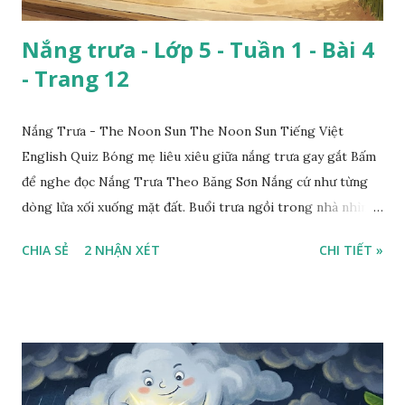
Nắng trưa - Lớp 5 - Tuần 1 - Bài 4
- Trang 12
Nắng Trưa - The Noon Sun The Noon Sun Tiếng Việt
English Quiz Bóng mẹ liêu xiêu giữa nắng trưa gay gắt Bấm
để nghe đọc Nắng Trưa Theo Băng Sơn Nắng cứ như từng
dòng lửa xối xuống mặt đất. Buổi trưa ngồi trong nhà nhìn
ra sân, thấy rất rõ n...
CHIA SẺ
2 NHẬN XÉT
CHI TIẾT »