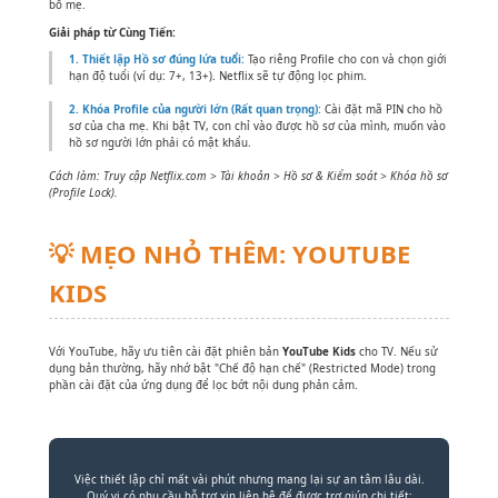
bố mẹ.
Giải pháp từ Cùng Tiến:
1. Thiết lập Hồ sơ đúng lứa tuổi:
Tạo riêng Profile cho con và chọn giới
hạn độ tuổi (ví dụ: 7+, 13+). Netflix sẽ tự động lọc phim.
2. Khóa Profile của người lớn (Rất quan trọng):
Cài đặt mã PIN cho hồ
sơ của cha mẹ. Khi bật TV, con chỉ vào được hồ sơ của mình, muốn vào
hồ sơ người lớn phải có mật khẩu.
Cách làm: Truy cập Netflix.com > Tài khoản > Hồ sơ & Kiểm soát > Khóa hồ sơ
(Profile Lock).
💡 MẸO NHỎ THÊM: YOUTUBE
KIDS
Với YouTube, hãy ưu tiên cài đặt phiên bản
YouTube Kids
cho TV. Nếu sử
dụng bản thường, hãy nhớ bật "Chế độ hạn chế" (Restricted Mode) trong
phần cài đặt của ứng dụng để lọc bớt nội dung phản cảm.
Việc thiết lập chỉ mất vài phút nhưng mang lại sự an tâm lâu dài.
Quý vị có nhu cầu hỗ trợ xin liên hệ để được trợ giúp chi tiết: