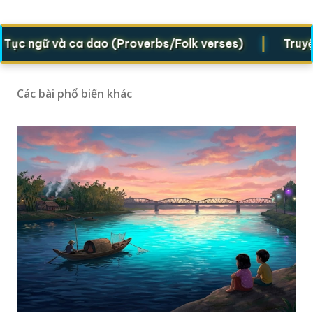
|
ngữ và ca dao (Proverbs/Folk verses)
Truyện dân
Các bài phổ biến khác