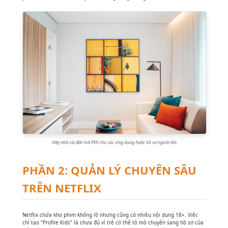
Hãy nhớ cài đặt mã PIN cho các ứng dụng hoặc hồ sơ người lớn
PHẦN 2: QUẢN LÝ CHUYÊN SÂU
TRÊN NETFLIX
Netflix chứa kho phim khổng lồ nhưng cũng có nhiều nội dung 18+. Việc
chỉ tạo "Profile Kids" là chưa đủ vì trẻ có thể tò mò chuyển sang hồ sơ của