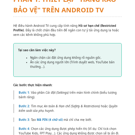
BẢO VỆ" TRÊN ANDROID TV
Hệ điều hành Android TV cung cấp tính năng
Hồ sơ hạn chế (Restricted
Profile)
. Đây là chốt chặn đầu tiên để ngăn con tự ý tải ứng dụng lạ hoặc
xem các kênh không phù hợp.
Tại sao cần làm việc này?
Ngăn chặn cài đặt ứng dụng không rõ nguồn gốc.
Ẩn các ứng dụng người lớn (Trình duyệt web, YouTube bản
thường...).
Các bước thực hiện nhanh:
Bước 1:
Vào phần
Cài đặt (Settings)
trên màn hình chính (biểu tượng
bánh răng).
Bước 2:
Tìm mục
An toàn & Hạn chế (Safety & Restrictions)
hoặc
Quyền
kiểm soát của phụ huynh
.
Bước 3:
Tạo
Mã PIN (4 chữ số)
mà chỉ cha mẹ biết.
Bước 4:
Chọn các ứng dụng được phép hiển thị (Ví dụ: Chỉ tick chọn
YouTube Kids, FPT Play...). Các ứng dụng không được chọn sẽ bị ẩn đi.