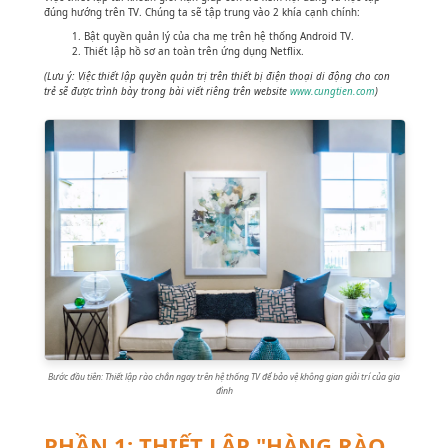
đúng hướng trên TV. Chúng ta sẽ tập trung vào 2 khía cạnh chính:
Bật quyền quản lý của cha mẹ trên hệ thống Android TV.
Thiết lập hồ sơ an toàn trên ứng dụng Netflix.
(Lưu ý: Việc thiết lập quyền quản trị trên thiết bị điện thoại di động cho con
trẻ sẽ được trình bày trong bài viết riêng trên website
www.cungtien.com
)
Bước đầu tiên: Thiết lập rào chắn ngay trên hệ thống TV để bảo vệ không gian giải trí của gia
đình
PHẦN 1: THIẾT LẬP "HÀNG RÀO