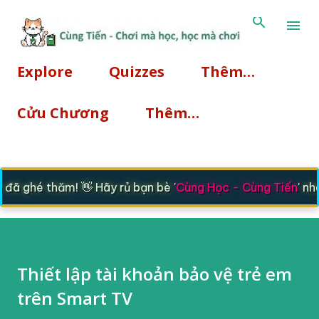
Chuyển đến nội dung chính
Explore
Quizzes
Thêm…
Cửu Chương
Thêm…
ã ghé thăm! 👋 Hãy rủ bạn bè '
Cùng Học - Cùng Tiến
' nhé
Thiết lập tài khoản bảo vệ trẻ em
trên Smart TV