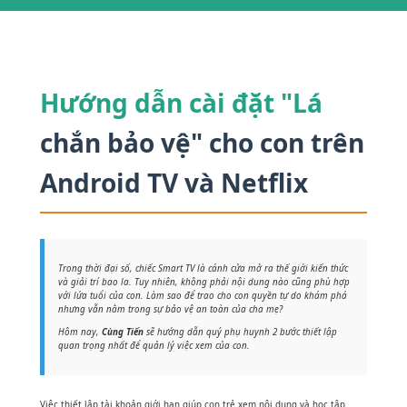
Hướng dẫn cài đặt "Lá
chắn bảo vệ" cho con trên
Android TV và Netflix
Trong thời đại số, chiếc Smart TV là cánh cửa mở ra thế giới kiến thức
và giải trí bao la. Tuy nhiên, không phải nội dung nào cũng phù hợp
với lứa tuổi của con. Làm sao để trao cho con quyền tự do khám phá
nhưng vẫn nằm trong sự bảo vệ an toàn của cha mẹ?
Hôm nay,
Cùng Tiến
sẽ hướng dẫn quý phụ huynh 2 bước thiết lập
quan trọng nhất để quản lý việc xem của con.
Việc thiết lập tài khoản giới hạn giúp con trẻ xem nội dung và học tập