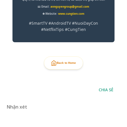
📧 Email:
annguyengroup@gmail.com
🌐 Website:
www.cungtien.com
#SmartTV #AndroidTV #NuoiDayCon
#NetflixTips #CungTien
Back to Home
CHIA SẺ
Nhận xét