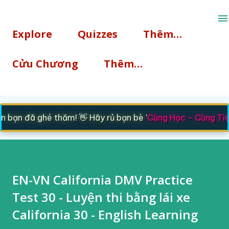
Chuyển đến nội dung chính
Explore
Quizzes
Thêm…
Cửu Chương
Thêm…
bạn đã ghé thăm! 👋 Hãy rủ bạn bè '
Cùng Học - Cùng Tiế
EN-VN California DMV Practice
Test 30 - Luyện thi bằng lái xe
California 30 - English Learning