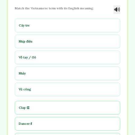
🔊
Match the Vietnamese term with its English meaning.
Cây tre
Nhịp điệu
Vỗ tay / Gõ
Nhảy
Vũ công
Clap 👏
Dancer 💃