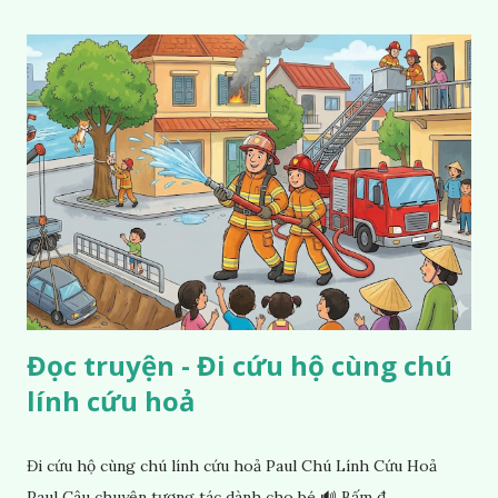
Đọc truyện - Đi cứu hộ cùng chú
lính cứu hoả
Đi cứu hộ cùng chú lính cứu hoả Paul Chú Lính Cứu Hoả
Paul Câu chuyện tương tác dành cho bé 🔊 Bấm đ...