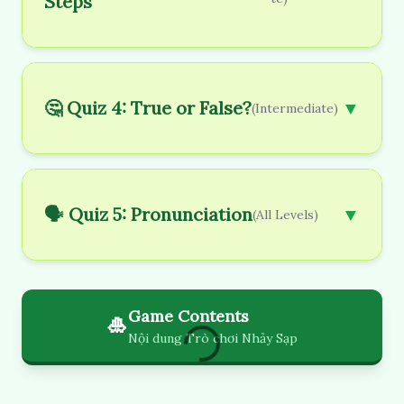
Steps
🤔 Quiz 4: True or False?
▼
(Intermediate)
🗣️ Quiz 5: Pronunciation
▼
(All Levels)
Game Contents
🎍
Nội dung Trò chơi Nhảy Sạp