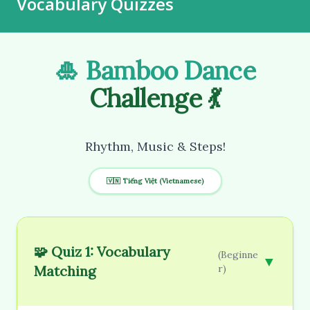
Vocabulary Quizzes
🎍 Bamboo Dance
Challenge 💃
Rhythm, Music & Steps!
🇻🇳 Tiếng Việt (Vietnamese)
🧩 Quiz 1: Vocabulary
(Beginne
▼
Matching
r)