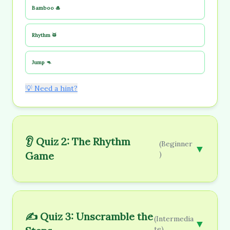
Bamboo 🎍
Rhythm 🥁
Jump 🦘
💡 Need a hint?
👂 Quiz 2: The Rhythm
(Beginner
▼
Game
)
✍️ Quiz 3: Unscramble the
(Intermedia
▼
te)