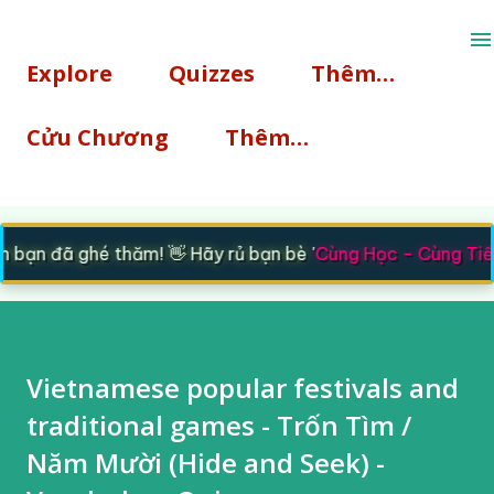
Chuyển đến nội dung chính
Explore
Quizzes
Thêm…
Cửu Chương
Thêm…
bạn đã ghé thăm! 👋 Hãy rủ bạn bè '
Cùng Học - Cùng Tiến
Vietnamese popular festivals and
traditional games - Trốn Tìm /
Năm Mười (Hide and Seek) -