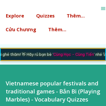
Chuyển đến nội dung chính
Explore
Quizzes
Thêm…
Cửu Chương
Thêm…
hé thăm! 👋 Hãy rủ bạn bè '
Cùng Học - Cùng Tiến
' nhé 🚀
Vietnamese popular festivals and
traditional games - Bắn Bi (Playing
Marbles) - Vocabulary Quizzes