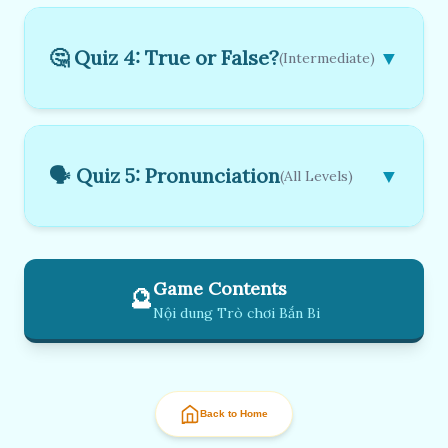
🤔 Quiz 4: True or False?
▼
(Intermediate)
🗣️ Quiz 5: Pronunciation
▼
(All Levels)
Game Contents
🔮
Nội dung Trò chơi Bắn Bi
Back to Home