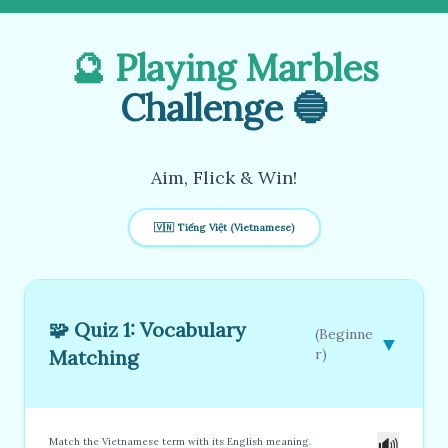
🔮 Playing Marbles
Challenge 🔵
Aim, Flick & Win!
🇻🇳 Tiếng Việt (Vietnamese)
🧩 Quiz 1: Vocabulary
(Beginne
▼
Matching
r)
🔊
Match the Vietnamese term with its English meaning.