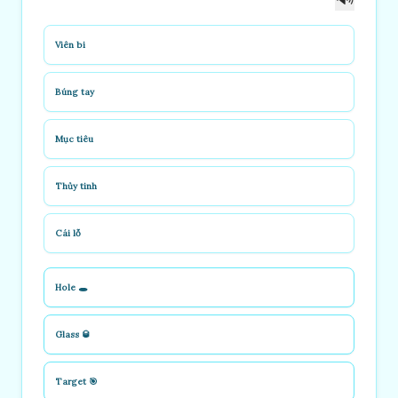
Viên bi
Búng tay
Mục tiêu
Thủy tinh
Cái lỗ
Hole 🕳️
Glass 🥃
Target 🎯