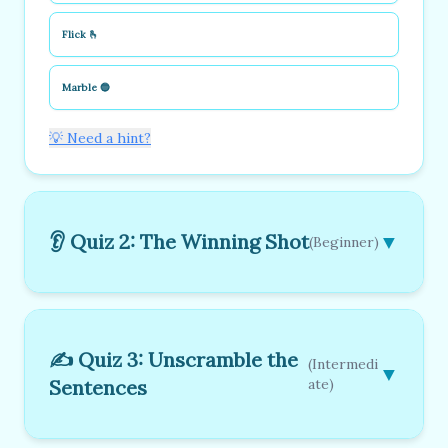
Flick 🫰
Marble 🔵
💡 Need a hint?
👂 Quiz 2: The Winning Shot
▼
(Beginner)
✍️ Quiz 3: Unscramble the
(Intermedi
▼
Sentences
ate)