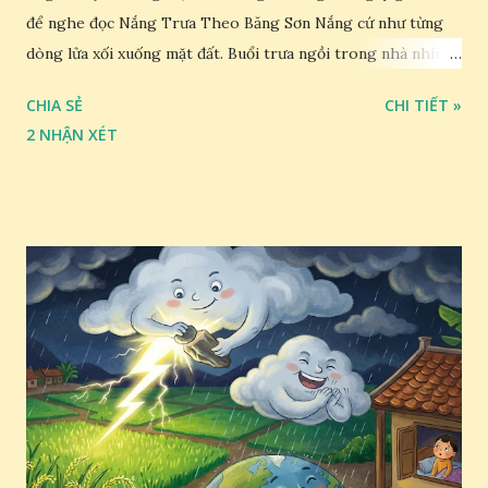
để nghe đọc Nắng Trưa Theo Băng Sơn Nắng cứ như từng
dòng lửa xối xuống mặt đất. Buổi trưa ngồi trong nhà nhìn
ra sân, thấy rất rõ n...
CHIA SẺ
CHI TIẾT »
2 NHẬN XÉT