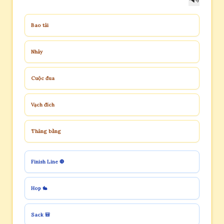
Bao tải
Nhảy
Cuộc đua
Vạch đích
Thăng bằng
Finish Line 🛑
Hop 🐇
Sack 🎒