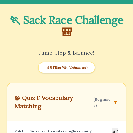
🏃 Sack Race Challenge
🎒
Jump, Hop & Balance!
🇻🇳 Tiếng Việt (Vietnamese)
🧩 Quiz 1: Vocabulary
(Beginne
▼
Matching
r)
🔊
Match the Vietnamese term with its English meaning.