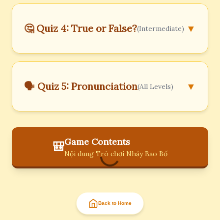
🤔 Quiz 4: True or False?
▼
(Intermediate)
🗣️ Quiz 5: Pronunciation
▼
(All Levels)
Game Contents
🎒
Nội dung Trò chơi Nhảy Bao Bố
Back to Home