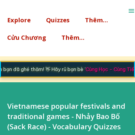
Chuyển đến nội dung chính
Explore
Quizzes
Thêm…
Cửu Chương
Thêm…
bạn đã ghé thăm! 👋 Hãy rủ bạn bè '
Cùng Học - Cùng Tiến
Vietnamese popular festivals and
traditional games - Nhảy Bao Bố
(Sack Race) - Vocabulary Quizzes