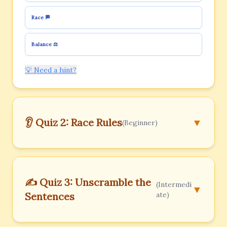
Race 🏁
Balance ⚖️
💡 Need a hint?
👂 Quiz 2: Race Rules
▼
(Beginner)
✍️ Quiz 3: Unscramble the
(Intermedi
▼
Sentences
ate)