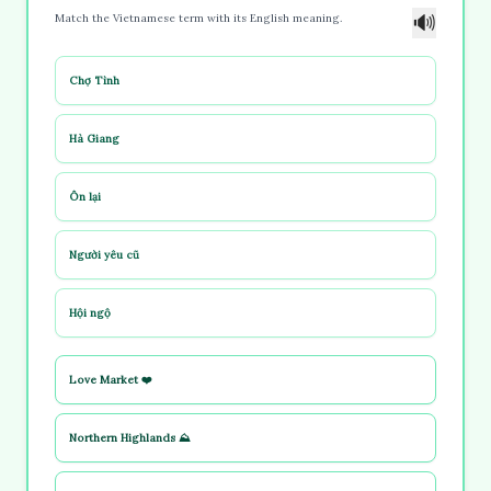
🔊
Match the Vietnamese term with its English meaning.
Chợ Tình
Hà Giang
Ôn lại
Người yêu cũ
Hội ngộ
Love Market ❤️
Northern Highlands ⛰️