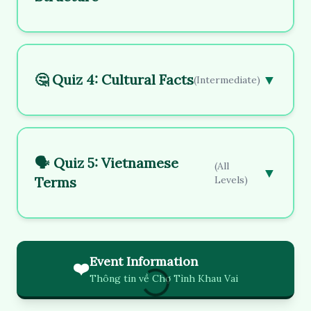
🤔 Quiz 4: Cultural Facts
▼
(Intermediate)
🗣️ Quiz 5: Vietnamese
(All
▼
Terms
Levels)
Event Information
❤️
Thông tin về Chợ Tình Khau Vai