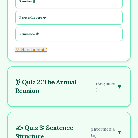
Reunion 🫂
Former Lovers 💔
Reminisce 💭
💡 Need a hint?
👂 Quiz 2: The Annual
(Beginner
▼
Reunion
)
✍️ Quiz 3: Sentence
(Intermedia
▼
Structure
te)