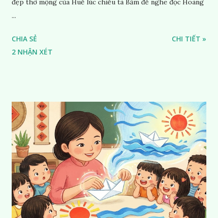
đẹp thơ mộng của Huế lúc chiều tà Bấm để nghe đọc Hoàng
...
CHIA SẺ
CHI TIẾT »
2 NHẬN XÉT