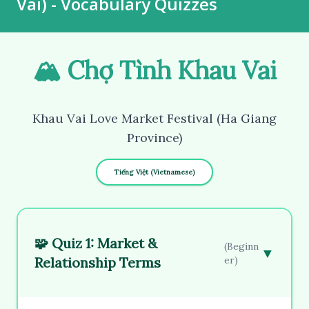
Vai) - Vocabulary Quizzes
🏔️ Chợ Tình Khau Vai
Khau Vai Love Market Festival (Ha Giang
Province)
Tiếng Việt (Vietnamese)
🧩 Quiz 1: Market &
(Beginn
▼
Relationship Terms
er)