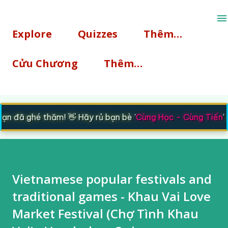
Chuyển đến nội dung chính
Explore
Quizzes
Thêm…
Cửu Chương
Thêm…
n đã ghé thăm! 👋 Hãy rủ bạn bè '
Cùng Học - Cùng Tiến
' 
Vietnamese popular festivals and
traditional games - Khau Vai Love
Market Festival (Chợ Tình Khau