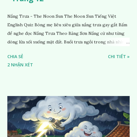
Nắng Trưa - The Noon Sun The Noon Sun Tiếng Việt
English Quiz Bóng mẹ liêu xiêu giữa nắng trưa gay gắt Bấm
để nghe đọc Nắng Trưa Theo Băng Sơn Nắng cứ như từng
dòng lửa xối xuống mặt đất. Buổi trưa ngồi trong nhà nhìn
ra sân, thấy rất rõ n...
CHIA SẺ
CHI TIẾT »
2 NHẬN XÉT