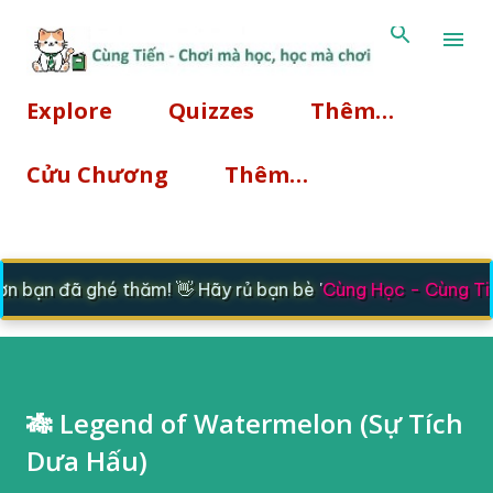
Chuyển đến nội dung chính
Explore
Quizzes
Thêm…
Cửu Chương
Thêm…
 bạn đã ghé thăm! 👋 Hãy rủ bạn bè '
Cùng Học - Cùng Tiế
🎋 Legend of Watermelon (Sự Tích
Dưa Hấu)