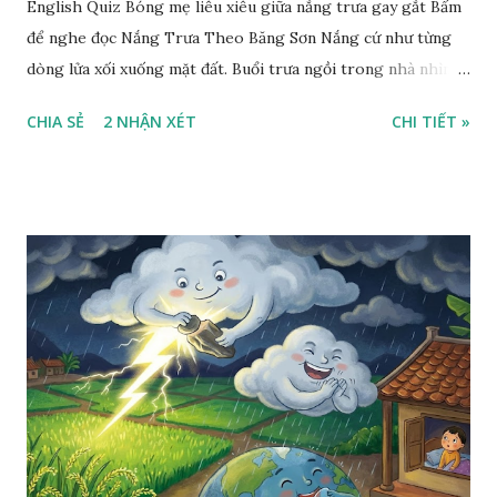
English Quiz Bóng mẹ liêu xiêu giữa nắng trưa gay gắt Bấm
để nghe đọc Nắng Trưa Theo Băng Sơn Nắng cứ như từng
dòng lửa xối xuống mặt đất. Buổi trưa ngồi trong nhà nhìn
ra sân, thấy rất rõ n...
CHIA SẺ
2 NHẬN XÉT
CHI TIẾT »