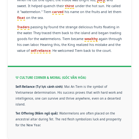
sweet. It helped quench their
thirst
under the hot sun. He called
it "watermelon." Tiem
carved
his name on the fruits and let them
float
on the sea.
Traders
passing by found the strange delicious fruits floating in
the water. They traced them back to the island and began trading
goods for the watermelons. Tiem became
wealthy
again through
his own labor. Hearing this, the King realized his mistake and the
value of
self-reliance
. He welcomed Tiem back to the court.
💡 CULTURE CORNER & MORAL (GÓC VĂN HÓA)
Self-Reliance (Tự lực cánh sinh):
Mai An Tiem is the symbol of
Vietnamese determination. His success proves that with hard work and
intelligence, one can survive and thrive anywhere, even on a deserted
island.
Tet Offering (Mâm ngũ quả):
Watermelons are often placed on the
ancestral altar during Tet. The red flesh symbolizes luck and prosperity
for the New Year.