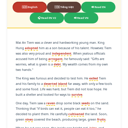
🇬🇧 English
🇻🇳 Tiếng Việt
🔊 Read EN
🎧 Read EN V2
🔊 Read VN
Mai An Tiem was a clever and hardworking young man. King
Hung
adopted
him as a son because of his talent. However, Tiem
was also very proud and
independent
. When jealous officials
accused him of being
arrogant
, he famously said: "Gifts are
worries, what is given is a
debt
. My wealth comes from my own
two hands."
The King was furious and decided to test him. He
exiled
Tiem
and his family to a
deserted
island
far away, with only a few tools
and some food. Life was hard, but Tiem did not lose hope. He
built a shelter and looked for ways to
survive
.
One day, Tiem saw a
raven
drop some black
seeds
on the sand.
Thinking that "if birds can eat it, people can eat it too," he
decided to plant them. He carefully
cultivated
the land. Soon,
green
vines
covered the beach, producing large, green
fruits
.
When he cut one open, the inside was bright red,
juicy
, and