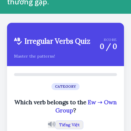
thường gặp.
Irregular Verbs Quiz
SCORE
0
/
0
Master the patterns!
CATEGORY
Which verb belongs to the
Ew ➝ Own
Group
?
Tiếng Việt