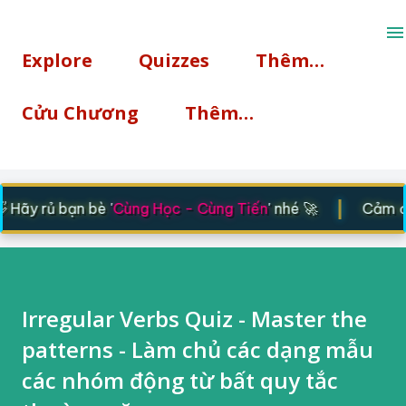
Chuyển đến nội dung chính
Explore
Quizzes
Thêm…
Cửu Chương
Thêm…
|
Hãy rủ bạn bè '
Cùng Học - Cùng Tiến
' nhé 🚀
Cảm ơn 
Irregular Verbs Quiz - Master the
patterns - Làm chủ các dạng mẫu
các nhóm động từ bất quy tắc