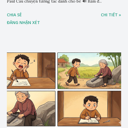
Paul Câu chuyện tương tác dành cho bé 🔊 Bấm đ...
CHIA SẺ
CHI TIẾT »
ĐĂNG NHẬN XÉT