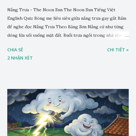
Nắng Trưa - The Noon Sun The Noon Sun Tiếng Việt
English Quiz Bóng mẹ liêu xiêu giữa nắng trưa gay gắt Bấm
để nghe đọc Nắng Trưa Theo Băng Sơn Nắng cứ như từng
dòng lửa xối xuống mặt đất. Buổi trưa ngồi trong nhà nhìn
ra sân, thấy rất rõ n...
CHIA SẺ
CHI TIẾT »
2 NHẬN XÉT